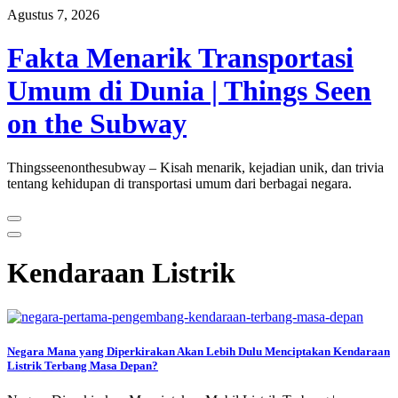
Skip
Agustus 7, 2026
to
content
Fakta Menarik Transportasi
Umum di Dunia | Things Seen
on the Subway
Thingsseenonthesubway – Kisah menarik, kejadian unik, dan trivia
tentang kehidupan di transportasi umum dari berbagai negara.
Kendaraan Listrik
Negara Mana yang Diperkirakan Akan Lebih Dulu Menciptakan Kendaraan
Listrik Terbang Masa Depan?