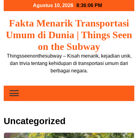
Skip
Agustus 10, 2026
8:36:08 PM
to
content
Fakta Menarik Transportasi
Umum di Dunia | Things Seen
on the Subway
Thingsseenonthesubway – Kisah menarik, kejadian unik,
dan trivia tentang kehidupan di transportasi umum dari
berbagai negara.
Uncategorized