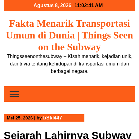
Skip
Agustus 8, 2026
11:02:41 AM
to
content
Fakta Menarik Transportasi
Umum di Dunia | Things Seen
on the Subway
Thingsseenonthesubway – Kisah menarik, kejadian unik,
dan trivia tentang kehidupan di transportasi umum dari
berbagai negara.
bSkl447
Mei 25, 2026
|
by
Sejarah Lahirnya Subway