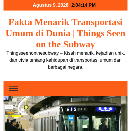
Skip
Agustus 9, 2026
2:04:14 PM
to
content
Fakta Menarik Transportasi
Umum di Dunia | Things Seen
on the Subway
Thingsseenonthesubway – Kisah menarik, kejadian unik,
dan trivia tentang kehidupan di transportasi umum dari
berbagai negara.