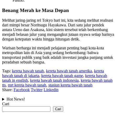
Pasmo.
Benang Merah ke Masa Depan
Melihat jaring-jaring rel Tokyo hari ini, kita sedang melihat realisasi
dari mimpi besar Noritsugu Hayakawa. Dari satu jalur pendek
antara Ueno dan Asakusa, kini sistem tersebut telah berkembang
menjadi belasan jalur yang mengangkut jutaan nyawa setiap harinya
dengan ketepatan waktu hingga hitungan detik.
Warisan berharga ini menjadi pelajaran penting bagi kota-kota
metropolitan lain di Asia yang sedang berkembang: bahwa
transportasi publik yang baik adalah investasi jangka panjang untuk
peradaban sebuah bangsa.
Tags:
kereta bawah tanah
,
kereta bawah tanah amerika
,
kereta
bawah tanah di jakarta
,
kereta bawah tanah game
,
kereta bawah
tanah in english
,
kereta bawah tanah indonesia
,
kereta bawah tanah
tts
,
mrt kereta bawah tanah
,
stasiun kereta bawah tanah
Share:
Facebook
Twitter
Linkedin
Hot News!
Cari
Cari