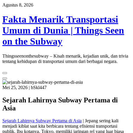
Skip
Agustus 8, 2026
to
content
Fakta Menarik Transportasi
Umum di Dunia | Things Seen
on the Subway
Thingsseenonthesubway – Kisah menarik, kejadian unik, dan trivia
tentang kehidupan di transportasi umum dari berbagai negara.
Mei 25, 2026
|
bSkl447
Sejarah Lahirnya Subway Pertama di
Asia
Sejarah Lahirnya Subway Pertama di Asia
| Jepang sering kali
menjadi kiblat saat kita berbicara tentang efisiensi transportasi
publik. Ibu kotanya, Tokyo, memiliki jaringan rel yang luar biasa