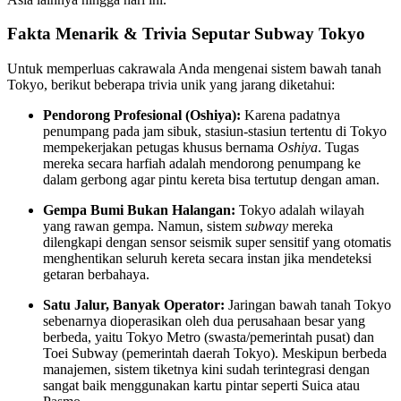
Fakta Menarik & Trivia Seputar Subway Tokyo
Untuk memperluas cakrawala Anda mengenai sistem bawah tanah
Tokyo, berikut beberapa trivia unik yang jarang diketahui:
Pendorong Profesional (Oshiya):
Karena padatnya
penumpang pada jam sibuk, stasiun-stasiun tertentu di Tokyo
mempekerjakan petugas khusus bernama
Oshiya
. Tugas
mereka secara harfiah adalah mendorong penumpang ke
dalam gerbong agar pintu kereta bisa tertutup dengan aman.
Gempa Bumi Bukan Halangan:
Tokyo adalah wilayah
yang rawan gempa. Namun, sistem
subway
mereka
dilengkapi dengan sensor seismik super sensitif yang otomatis
menghentikan seluruh kereta secara instan jika mendeteksi
getaran berbahaya.
Satu Jalur, Banyak Operator:
Jaringan bawah tanah Tokyo
sebenarnya dioperasikan oleh dua perusahaan besar yang
berbeda, yaitu Tokyo Metro (swasta/pemerintah pusat) dan
Toei Subway (pemerintah daerah Tokyo). Meskipun berbeda
manajemen, sistem tiketnya kini sudah terintegrasi dengan
sangat baik menggunakan kartu pintar seperti Suica atau