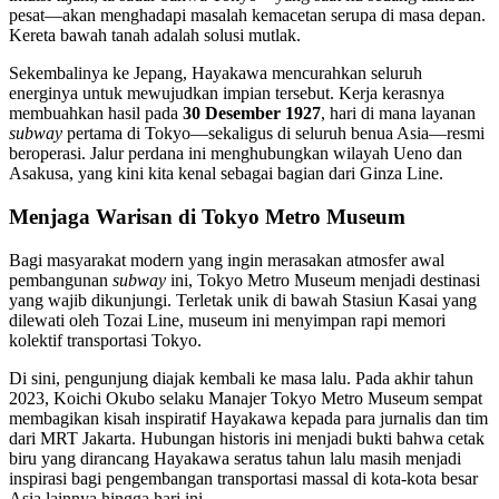
pesat—akan menghadapi masalah kemacetan serupa di masa depan.
Kereta bawah tanah adalah solusi mutlak.
Sekembalinya ke Jepang, Hayakawa mencurahkan seluruh
energinya untuk mewujudkan impian tersebut. Kerja kerasnya
membuahkan hasil pada
30 Desember 1927
, hari di mana layanan
subway
pertama di Tokyo—sekaligus di seluruh benua Asia—resmi
beroperasi. Jalur perdana ini menghubungkan wilayah Ueno dan
Asakusa, yang kini kita kenal sebagai bagian dari Ginza Line.
Menjaga Warisan di Tokyo Metro Museum
Bagi masyarakat modern yang ingin merasakan atmosfer awal
pembangunan
subway
ini, Tokyo Metro Museum menjadi destinasi
yang wajib dikunjungi. Terletak unik di bawah Stasiun Kasai yang
dilewati oleh Tozai Line, museum ini menyimpan rapi memori
kolektif transportasi Tokyo.
Di sini, pengunjung diajak kembali ke masa lalu. Pada akhir tahun
2023, Koichi Okubo selaku Manajer Tokyo Metro Museum sempat
membagikan kisah inspiratif Hayakawa kepada para jurnalis dan tim
dari MRT Jakarta. Hubungan historis ini menjadi bukti bahwa cetak
biru yang dirancang Hayakawa seratus tahun lalu masih menjadi
inspirasi bagi pengembangan transportasi massal di kota-kota besar
Asia lainnya hingga hari ini.