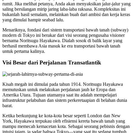
rumit. Jika melihat petanya, Anda akan menyaksikan jalur-jalur yang
saling bersilangan mirip jaring laba-laba raksasa. Kompleksitas ini
bukanlah hasil semalam, melainkan buah dari ambisi dan kerja keras
yang dimulai hampir seabad lalu.
Menariknya, fondasi dari sistem transportasi bawah tanah (subway)
modern di Tokyo ini berakar dari visi seorang pengusaha visioner
bernama Noritsugu Hayakawa. Dialah sosok di balik layar yang
berhasil membawa Asia masuk ke era transportasi bawah tanah
untuk pertama kalinya.
Visi Besar dari Perjalanan Transatlantik
Kisah megah ini dimulai pada tahun 1914. Noritsugu Hayakawa
memutuskan untuk melakukan perjalanan jauh ke Eropa dan
Amerika Utara. Tujuan utamanya saat itu adalah mempelajari
infrastruktur pelabuhan dan sistem perkeretaapian di belahan dunia
barat.
Ketika berkunjung ke kota-kota besar seperti London dan New
York, Hayakawa terpukau oleh efisiensi kereta bawah tanah yang
mampu memecah kemacetan kota. Sebagai seorang pebisnis dengan
intuisi tajam, ia sadar bahwa Tokyo—yang saat itu sedang tumbuh