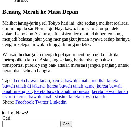
Pasmo.
Benang Merah ke Masa Depan
Melihat jaring-jaring rel Tokyo hari ini, kita sedang melihat realisasi
dari mimpi besar Noritsugu Hayakawa. Dari satu jalur pendek
antara Ueno dan Asakusa, kini sistem tersebut telah berkembang
menjadi belasan jalur yang mengangkut jutaan nyawa setiap harinya
dengan ketepatan waktu hingga hitungan detik.
Warisan berharga ini menjadi pelajaran penting bagi kota-kota
metropolitan lain di Asia yang sedang berkembang: bahwa
transportasi publik yang baik adalah investasi jangka panjang untuk
peradaban sebuah bangsa.
Tags:
kereta bawah tanah
,
kereta bawah tanah amerika
,
kereta
bawah tanah di jakarta
,
kereta bawah tanah game
,
kereta bawah
tanah in english
,
kereta bawah tanah indonesia
,
kereta bawah tanah
tts
,
mrt kereta bawah tanah
,
stasiun kereta bawah tanah
Share:
Facebook
Twitter
Linkedin
Hot News!
Cari
Cari