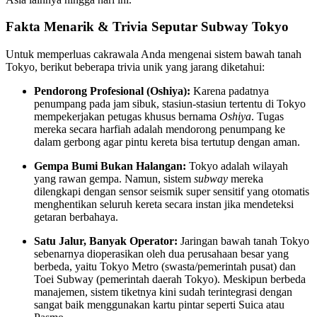
Fakta Menarik & Trivia Seputar Subway Tokyo
Untuk memperluas cakrawala Anda mengenai sistem bawah tanah
Tokyo, berikut beberapa trivia unik yang jarang diketahui:
Pendorong Profesional (Oshiya):
Karena padatnya
penumpang pada jam sibuk, stasiun-stasiun tertentu di Tokyo
mempekerjakan petugas khusus bernama
Oshiya
. Tugas
mereka secara harfiah adalah mendorong penumpang ke
dalam gerbong agar pintu kereta bisa tertutup dengan aman.
Gempa Bumi Bukan Halangan:
Tokyo adalah wilayah
yang rawan gempa. Namun, sistem
subway
mereka
dilengkapi dengan sensor seismik super sensitif yang otomatis
menghentikan seluruh kereta secara instan jika mendeteksi
getaran berbahaya.
Satu Jalur, Banyak Operator:
Jaringan bawah tanah Tokyo
sebenarnya dioperasikan oleh dua perusahaan besar yang
berbeda, yaitu Tokyo Metro (swasta/pemerintah pusat) dan
Toei Subway (pemerintah daerah Tokyo). Meskipun berbeda
manajemen, sistem tiketnya kini sudah terintegrasi dengan
sangat baik menggunakan kartu pintar seperti Suica atau