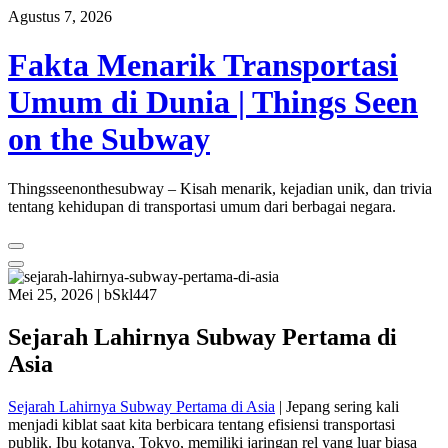
Skip
Agustus 7, 2026
to
content
Fakta Menarik Transportasi
Umum di Dunia | Things Seen
on the Subway
Thingsseenonthesubway – Kisah menarik, kejadian unik, dan trivia
tentang kehidupan di transportasi umum dari berbagai negara.
Mei 25, 2026
|
bSkl447
Sejarah Lahirnya Subway Pertama di
Asia
Sejarah Lahirnya Subway Pertama di Asia
| Jepang sering kali
menjadi kiblat saat kita berbicara tentang efisiensi transportasi
publik. Ibu kotanya, Tokyo, memiliki jaringan rel yang luar biasa