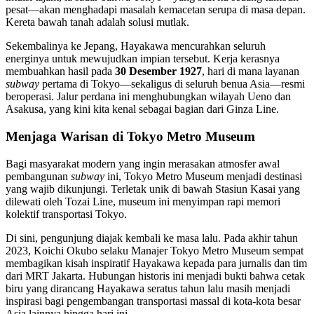
pesat—akan menghadapi masalah kemacetan serupa di masa depan.
Kereta bawah tanah adalah solusi mutlak.
Sekembalinya ke Jepang, Hayakawa mencurahkan seluruh
energinya untuk mewujudkan impian tersebut. Kerja kerasnya
membuahkan hasil pada
30 Desember 1927
, hari di mana layanan
subway
pertama di Tokyo—sekaligus di seluruh benua Asia—resmi
beroperasi. Jalur perdana ini menghubungkan wilayah Ueno dan
Asakusa, yang kini kita kenal sebagai bagian dari Ginza Line.
Menjaga Warisan di Tokyo Metro Museum
Bagi masyarakat modern yang ingin merasakan atmosfer awal
pembangunan
subway
ini, Tokyo Metro Museum menjadi destinasi
yang wajib dikunjungi. Terletak unik di bawah Stasiun Kasai yang
dilewati oleh Tozai Line, museum ini menyimpan rapi memori
kolektif transportasi Tokyo.
Di sini, pengunjung diajak kembali ke masa lalu. Pada akhir tahun
2023, Koichi Okubo selaku Manajer Tokyo Metro Museum sempat
membagikan kisah inspiratif Hayakawa kepada para jurnalis dan tim
dari MRT Jakarta. Hubungan historis ini menjadi bukti bahwa cetak
biru yang dirancang Hayakawa seratus tahun lalu masih menjadi
inspirasi bagi pengembangan transportasi massal di kota-kota besar
Asia lainnya hingga hari ini.