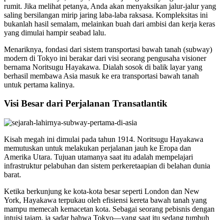
rumit. Jika melihat petanya, Anda akan menyaksikan jalur-jalur yang
saling bersilangan mirip jaring laba-laba raksasa. Kompleksitas ini
bukanlah hasil semalam, melainkan buah dari ambisi dan kerja keras
yang dimulai hampir seabad lalu.
Menariknya, fondasi dari sistem transportasi bawah tanah (subway)
modern di Tokyo ini berakar dari visi seorang pengusaha visioner
bernama Noritsugu Hayakawa. Dialah sosok di balik layar yang
berhasil membawa Asia masuk ke era transportasi bawah tanah
untuk pertama kalinya.
Visi Besar dari Perjalanan Transatlantik
Kisah megah ini dimulai pada tahun 1914. Noritsugu Hayakawa
memutuskan untuk melakukan perjalanan jauh ke Eropa dan
Amerika Utara. Tujuan utamanya saat itu adalah mempelajari
infrastruktur pelabuhan dan sistem perkeretaapian di belahan dunia
barat.
Ketika berkunjung ke kota-kota besar seperti London dan New
York, Hayakawa terpukau oleh efisiensi kereta bawah tanah yang
mampu memecah kemacetan kota. Sebagai seorang pebisnis dengan
intuisi tajam, ia sadar bahwa Tokyo—yang saat itu sedang tumbuh