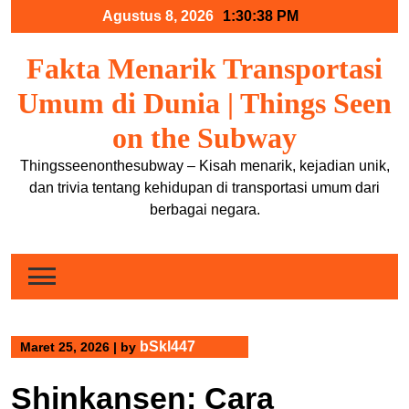
Skip
Agustus 8, 2026
1:30:39 PM
to
content
Fakta Menarik Transportasi
Umum di Dunia | Things Seen
on the Subway
Thingsseenonthesubway – Kisah menarik, kejadian unik,
dan trivia tentang kehidupan di transportasi umum dari
berbagai negara.
bSkl447
Maret 25, 2026
|
by
Shinkansen: Cara