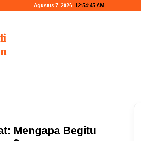
Agustus 7, 2026
12:54:46 AM
di
on
i
at: Mengapa Begitu