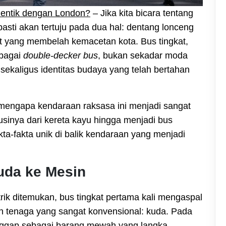
dentik dengan London?
– Jika kita bicara tentang
sti akan tertuju pada dua hal: dentang lonceng
t yang membelah kemacetan kota. Bus tingkat,
ebagai
double-decker bus
, bukan sekadar moda
di sekaligus identitas budaya yang telah bertahan
mengapa kendaraan raksasa ini menjadi sangat
sinya dari kereta kayu hingga menjadi bus
ta-fakta unik di balik kendaraan yang menjadi
Kuda ke Mesin
trik ditemukan, bus tingkat pertama kali mengaspal
an tenaga yang sangat konvensional: kuda. Pada
nggap sebagai barang mewah yang langka.