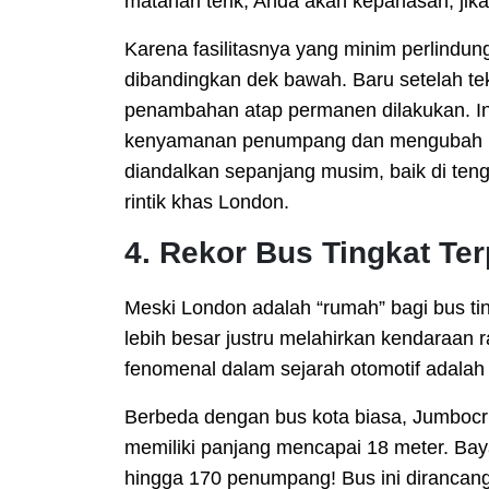
matahari terik, Anda akan kepanasan; jik
Karena fasilitasnya yang minim perlindung
dibandingkan dek bawah. Baru setelah t
penambahan atap permanen dilakukan. Ino
kenyamanan penumpang dan mengubah bu
diandalkan sepanjang musim, baik di te
rintik khas London.
4. Rekor Bus Tingkat Te
Meski London adalah “rumah” bagi bus ti
lebih besar justru melahirkan kendaraan r
fenomenal dalam sejarah otomotif adala
Berbeda dengan bus kota biasa, Jumbocrui
memiliki panjang mencapai 18 meter. Ba
hingga 170 penumpang! Bus ini dirancang