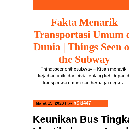
Skip
to
content
Fakta Menarik
Transportasi Umum 
Dunia | Things Seen 
the Subway
Thingsseenonthesubway – Kisah menarik,
kejadian unik, dan trivia tentang kehidupan d
transportasi umum dari berbagai negara.
bSkl447
Maret 13, 2026
|
by
Keunikan Bus Tingk