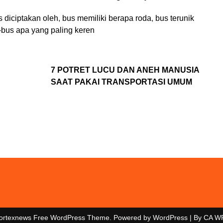
s diciptakan oleh
,
bus memiliki berapa roda
,
bus terunik
-bus apa yang paling keren
7 POTRET LUCU DAN ANEH MANUSIA
SAAT PAKAI TRANSPORTASI UMUM
ortexnews Free WordPress Theme. Powered by WordPress | By
CA W