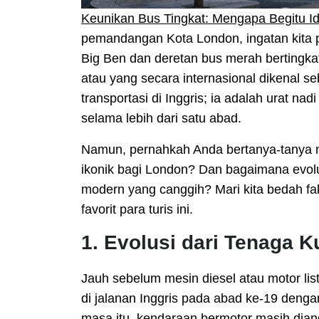
Keunikan Bus Tingkat: Mengapa Begitu I
pemandangan Kota London, ingatan kita pa
Big Ben dan deretan bus merah bertingka
atau yang secara internasional dikenal s
transportasi di Inggris; ia adalah urat na
selama lebih dari satu abad.
Namun, pernahkah Anda bertanya-tanya 
ikonik bagi London? Dan bagaimana evolu
modern yang canggih? Mari kita bedah fak
favorit para turis ini.
1. Evolusi dari Tenaga 
Jauh sebelum mesin diesel atau motor lis
di jalanan Inggris pada abad ke-19 deng
masa itu, kendaraan bermotor masih dia