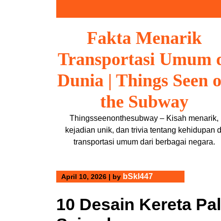
Skip
to
content
Fakta Menarik
Transportasi Umum 
Dunia | Things Seen 
the Subway
Thingsseenonthesubway – Kisah menarik,
kejadian unik, dan trivia tentang kehidupan d
transportasi umum dari berbagai negara.
bSkl447
April 10, 2026
|
by
10 Desain Kereta Pa