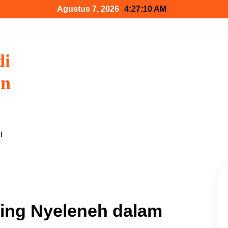
Agustus 7, 2026
4:27:11 AM
di
on
i
ling Nyeleneh dalam