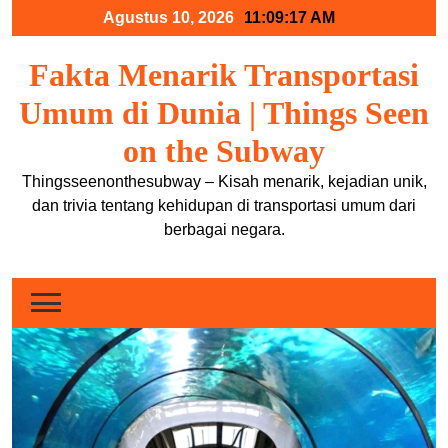
Skip
Agustus 10, 2026
11:09:17 AM
to
content
Fakta Menarik Transportasi
Umum di Dunia | Things Seen
on the Subway
Thingsseenonthesubway – Kisah menarik, kejadian unik,
dan trivia tentang kehidupan di transportasi umum dari
berbagai negara.