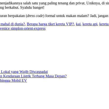
enjadikannya salah satu yang paling tenang dan privat. Uniknya, di sin
ang berkabut. Syahdu banget!
uran berpakaian (
dress code
) formal untuk makan malam? Jadi, jangan
 mahal di dunia?
,
Berapa harga tiket kereta VIP?
,
kai
,
kereta api
,
kereta
venice simplon-orient-express
a Lokal yang Wajib Diwaspadai
n Kendaraan Listrik Terbang Masa Depan?
k hingga Mobil EV