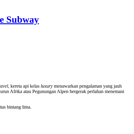
he Subway
ravel
, kereta api kelas
luxury
menawarkan pengalaman yang jauh
 Gurun Afrika atau Pegunungan Alpen bergerak perlahan menemani
as bintang lima.