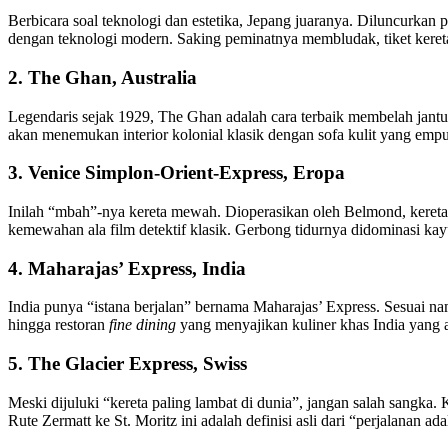
Berbicara soal teknologi dan estetika, Jepang juaranya. Diluncurk
dengan teknologi modern. Saking peminatnya membludak, tiket kereta
2. The Ghan, Australia
Legendaris sejak 1929, The Ghan adalah cara terbaik membelah jan
akan menemukan interior kolonial klasik dengan sofa kulit yang emp
3. Venice Simplon-Orient-Express, Eropa
Inilah “mbah”-nya kereta mewah. Dioperasikan oleh Belmond, kereta
kemewahan ala film detektif klasik. Gerbong tidurnya didominasi kayu
4. Maharajas’ Express, India
India punya “istana berjalan” bernama Maharajas’ Express. Sesuai nam
hingga restoran
fine dining
yang menyajikan kuliner khas India yang a
5. The Glacier Express, Swiss
Meski dijuluki “kereta paling lambat di dunia”, jangan salah sangka
Rute Zermatt ke St. Moritz ini adalah definisi asli dari “perjalanan ada