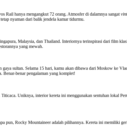
ovos Rail hanya mengangkut 72 orang. Atmosfer di dalamnya sangat
vin
tap nyaman dari balik jendela kamar tidurmu.
pura, Malaysia, dan Thailand. Interiornya terinspirasi dari film kla
restorannya yang mewah.
engan gaya sultan. Selama 15 hari, kamu akan dibawa dari Moskow ke 
ta. Benar-benar pengalaman yang komplet!
Titicaca. Uniknya, interior kereta ini menggunakan sentuhan lokal Peru
pa pun, Rocky Mountaineer adalah pilihannya. Kereta ini memiliki ger