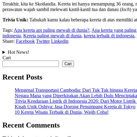
Terakhir, kita ke Skotlandia. Kereta ini hanya menampung 36 orang, m
perawatan wajah sambil melewati kastil-kastil tua dan danau (
loch
) y
Trivia Unik:
Tahukah kamu kalau beberapa kereta di atas memiliki at
Tags:
Apa kereta api paling mewah di dunia?
,
Apa kereta yang paling
indonesia
,
Kereta paling mewah di dunia
,
kereta terbaik di indonesia
,
Share:
Facebook
Twitter
Linkedin
Hot News!
Cari
Cari
Recent Posts
Mengenal Transportasi Cambodia: Dari Tuk Tuk hingga Keret
Negara Mana yang Diperkirakan Akan Lebih Dulu Menciptaka
Trivia Kendaraan Listrik di Indonesia 2026: Dari Motor Listri
Kisah Unik Oshiya: Jasa Dorong Penumpang Kereta di Tokyo
10 Kereta Wisata Terbaik di Dunia, Wajib Coba!
Recent Comments