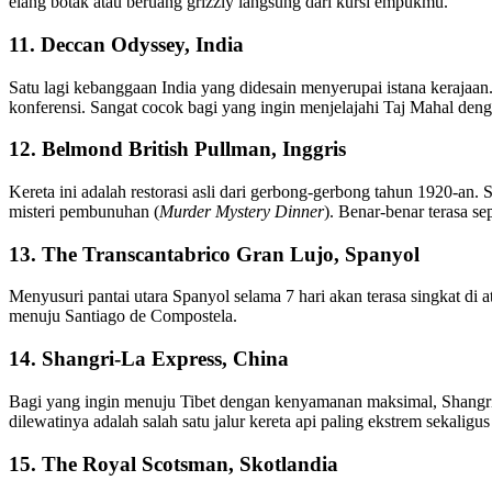
elang botak atau beruang grizzly langsung dari kursi empukmu.
11. Deccan Odyssey, India
Satu lagi kebanggaan India yang didesain menyerupai istana kerajaan.
konferensi. Sangat cocok bagi yang ingin menjelajahi Taj Mahal den
12. Belmond British Pullman, Inggris
Kereta ini adalah restorasi asli dari gerbong-gerbong tahun 1920-an.
misteri pembunuhan (
Murder Mystery Dinner
). Benar-benar terasa s
13. The Transcantabrico Gran Lujo, Spanyol
Menyusuri pantai utara Spanyol selama 7 hari akan terasa singkat di
menuju Santiago de Compostela.
14. Shangri-La Express, China
Bagi yang ingin menuju Tibet dengan kenyamanan maksimal, Shangri-
dilewatinya adalah salah satu jalur kereta api paling ekstrem sekaligus
15. The Royal Scotsman, Skotlandia