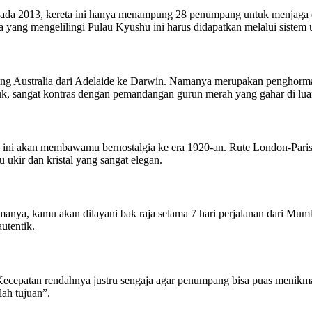
an pada 2013, kereta ini hanya menampung 28 penumpang untuk menjaga
 yang mengelilingi Pulau Kyushu ini harus didapatkan melalui sistem u
tung Australia dari Adelaide ke Darwin. Namanya merupakan penghorm
uk, sangat kontras dengan pemandangan gurun merah yang gahar di lua
 ini akan membawamu bernostalgia ke era 1920-an. Rute London-Paris
 ukir dan kristal yang sangat elegan.
anya, kamu akan dilayani bak raja selama 7 hari perjalanan dari Mumbai
utentik.
. Kecepatan rendahnya justru sengaja agar penumpang bisa puas menikm
lah tujuan”.