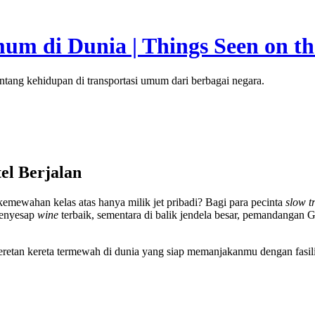
um di Dunia | Things Seen on t
ntang kehidupan di transportasi umum dari berbagai negara.
el Berjalan
kemewahan kelas atas hanya milik jet pribadi? Bagi para pecinta
slow t
menyesap
wine
terbaik, sementara di balik jendela besar, pemandangan
eretan kereta termewah di dunia yang siap memanjakanmu dengan fasilit