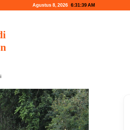
Agustus 8, 2026
6:31:40 AM
di
on
i