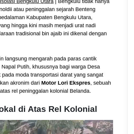
solasi Bengkulu Utara
| Bengkulu tidak hanya
oldii atau peninggalan sejarah Benteng
pedalaman Kabupaten Bengkulu Utara,
yang hingga kini masih menjadi urat nadi
aan tradisional bin ajaib ini dikenal dengan
in langsung mengarah pada paras cantik
 Napal Putih, khususnya bagi warga Desa
 pada moda transportasi darat yang sangat
kan akronim dari
Motor Lori Ekspres
, sebuah
 atas rel peninggalan kolonial Belanda.
okal di Atas Rel Kolonial