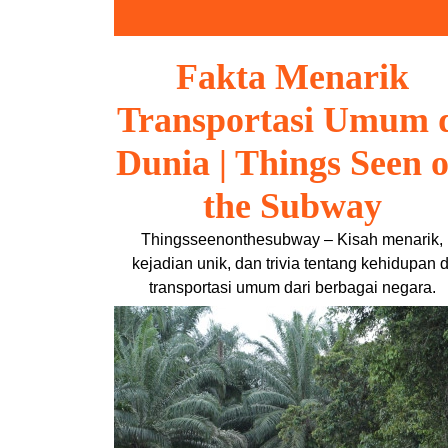
Skip
to
content
Fakta Menarik
Transportasi Umum 
Dunia | Things Seen 
the Subway
Thingsseenonthesubway – Kisah menarik,
kejadian unik, dan trivia tentang kehidupan d
transportasi umum dari berbagai negara.