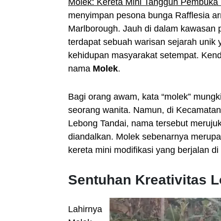
Molek: Kereta Mini Tangguh Pembuka I
menyimpan pesona bunga Rafflesia arn
Marlborough. Jauh di dalam kawasan 
terdapat sebuah warisan sejarah unik 
kehidupan masyarakat setempat. Kendar
nama
Molek
.
Bagi orang awam, kata “molek” mungk
seorang wanita. Namun, di Kecamatan
Lebong Tandai, nama tersebut merujuk
diandalkan. Molek sebenarnya merupa
kereta mini modifikasi yang berjalan di
Sentuhan Kreativitas L
Lahirnya