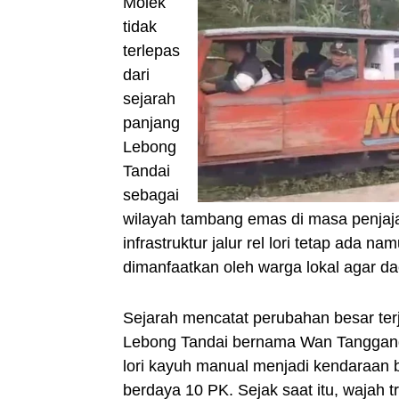
Molek
tidak
terlepas
dari
sejarah
panjang
Lebong
Tandai
sebagai
wilayah tambang emas di masa penjaja
infrastruktur jalur rel lori tetap ada n
dimanfaatkan oleh warga lokal agar dae
Sejarah mencatat perubahan besar ter
Lebong Tandai bernama Wan Tanggang m
lori kayuh manual menjadi kendaraan
berdaya 10 PK. Sejak saat itu, wajah t