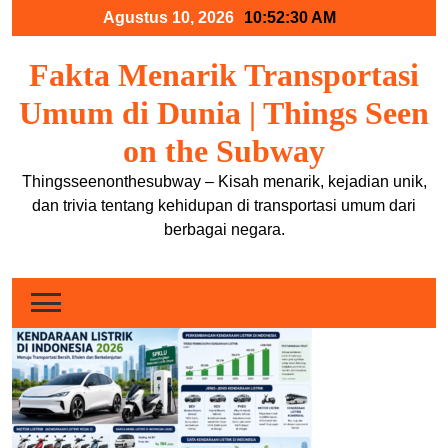
Skip
Agustus 10, 2026
10:52:30 AM
to
content
Fakta Menarik Transportasi
Umum di Dunia | Things Seen
on the Subway
Thingsseenonthesubway – Kisah menarik, kejadian unik,
dan trivia tentang kehidupan di transportasi umum dari
berbagai negara.