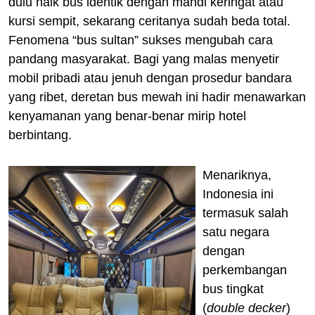
dulu naik bus identik dengan mandi keringat atau
kursi sempit, sekarang ceritanya sudah beda total.
Fenomena “bus sultan” sukses mengubah cara
pandang masyarakat. Bagi yang malas menyetir
mobil pribadi atau jenuh dengan prosedur bandara
yang ribet, deretan bus mewah ini hadir menawarkan
kenyamanan yang benar-benar mirip hotel
berbintang.
Menariknya,
Indonesia ini
termasuk salah
satu negara
dengan
perkembangan
bus tingkat
(
double decker
)