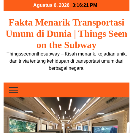
Skip
Agustus 6, 2026
3:16:21 PM
to
content
Fakta Menarik Transportasi
Umum di Dunia | Things Seen
on the Subway
Thingsseenonthesubway – Kisah menarik, kejadian unik,
dan trivia tentang kehidupan di transportasi umum dari
berbagai negara.