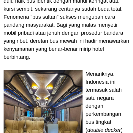
dulu naik bus identik dengan mandi keringat atau
kursi sempit, sekarang ceritanya sudah beda total.
Fenomena “bus sultan” sukses mengubah cara
pandang masyarakat. Bagi yang malas menyetir
mobil pribadi atau jenuh dengan prosedur bandara
yang ribet, deretan bus mewah ini hadir menawarkan
kenyamanan yang benar-benar mirip hotel
berbintang.
Menariknya,
Indonesia ini
termasuk salah
satu negara
dengan
perkembangan
bus tingkat
(
double decker
)