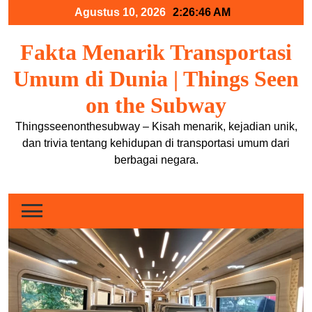
Skip
Agustus 10, 2026
2:26:46 AM
to
content
Fakta Menarik Transportasi
Umum di Dunia | Things Seen
on the Subway
Thingsseenonthesubway – Kisah menarik, kejadian unik,
dan trivia tentang kehidupan di transportasi umum dari
berbagai negara.