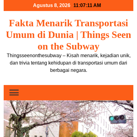
Skip
Agustus 8, 2026
11:07:11 AM
to
content
Fakta Menarik Transportasi
Umum di Dunia | Things Seen
on the Subway
Thingsseenonthesubway – Kisah menarik, kejadian unik,
dan trivia tentang kehidupan di transportasi umum dari
berbagai negara.