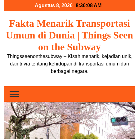
Skip
Agustus 8, 2026
8:36:08 AM
to
content
Fakta Menarik Transportasi
Umum di Dunia | Things Seen
on the Subway
Thingsseenonthesubway – Kisah menarik, kejadian unik,
dan trivia tentang kehidupan di transportasi umum dari
berbagai negara.