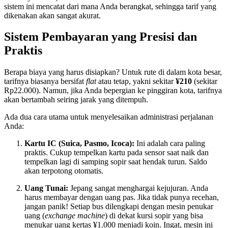
sistem ini mencatat dari mana Anda berangkat, sehingga tarif yang
dikenakan akan sangat akurat.
Sistem Pembayaran yang Presisi dan
Praktis
Berapa biaya yang harus disiapkan? Untuk rute di dalam kota besar,
tarifnya biasanya bersifat
flat
atau tetap, yakni sekitar
¥210
(sekitar
Rp22.000). Namun, jika Anda bepergian ke pinggiran kota, tarifnya
akan bertambah seiring jarak yang ditempuh.
Ada dua cara utama untuk menyelesaikan administrasi perjalanan
Anda:
Kartu IC (Suica, Pasmo, Icoca):
Ini adalah cara paling
praktis. Cukup tempelkan kartu pada sensor saat naik dan
tempelkan lagi di samping sopir saat hendak turun. Saldo
akan terpotong otomatis.
Uang Tunai:
Jepang sangat menghargai kejujuran. Anda
harus membayar dengan uang pas. Jika tidak punya recehan,
jangan panik! Setiap bus dilengkapi dengan mesin penukar
uang (
exchange machine
) di dekat kursi sopir yang bisa
menukar uang kertas ¥1.000 menjadi koin. Ingat, mesin ini