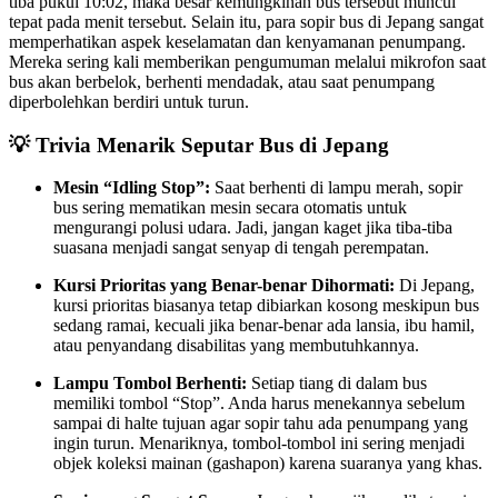
tiba pukul 10:02, maka besar kemungkinan bus tersebut muncul
tepat pada menit tersebut. Selain itu, para sopir bus di Jepang sangat
memperhatikan aspek keselamatan dan kenyamanan penumpang.
Mereka sering kali memberikan pengumuman melalui mikrofon saat
bus akan berbelok, berhenti mendadak, atau saat penumpang
diperbolehkan berdiri untuk turun.
💡 Trivia Menarik Seputar Bus di Jepang
Mesin “Idling Stop”:
Saat berhenti di lampu merah, sopir
bus sering mematikan mesin secara otomatis untuk
mengurangi polusi udara. Jadi, jangan kaget jika tiba-tiba
suasana menjadi sangat senyap di tengah perempatan.
Kursi Prioritas yang Benar-benar Dihormati:
Di Jepang,
kursi prioritas biasanya tetap dibiarkan kosong meskipun bus
sedang ramai, kecuali jika benar-benar ada lansia, ibu hamil,
atau penyandang disabilitas yang membutuhkannya.
Lampu Tombol Berhenti:
Setiap tiang di dalam bus
memiliki tombol “Stop”. Anda harus menekannya sebelum
sampai di halte tujuan agar sopir tahu ada penumpang yang
ingin turun. Menariknya, tombol-tombol ini sering menjadi
objek koleksi mainan (gashapon) karena suaranya yang khas.