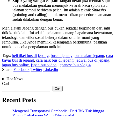
Supir yang Sangat Sopan:
Jangan heran jika melihat sopir
bus melakukan gerakan menunjuk ke arah kaca spion atau
jalanan sambil berbicara pelan. Itu adalah teknik
Shitasho
(pointing and calling) untuk memastikan prosedur keamanan
sudah dilakukan dengan benar.
Menjelajahi Jepang dengan bus bukan sekadar berpindah dari satu
titik ke titik lain. Ini adalah pelajaran tentang bagaimana keteraturan,
teknologi, dan etika sosial bekerja dalam satu harmoni yang
sempurna. Jika Anda memiliki kesempatan berkunjung, pastikan
untuk mencoba pengalaman unik ini.
Tags:
beli tiket bus di jepang
,
bus di jepang
,
bus malam jepang
,
cara
bayar bus di jepang
,
cara naik bus di jepang
,
jadwal bus di jepang
,
japan bus online
,
japan bus video
,
japanese bus vlog 4
Share:
Facebook
Twitter
Linkedin
Hot News!
Cari
Cari
Recent Posts
Mengenal Transportasi Cambodia: Dari Tuk Tuk hingga
Kereta Lokal yang Wajib Diwaspadai