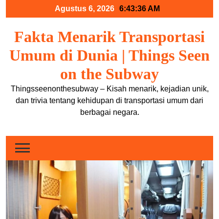
Skip
Agustus 6, 2026
6:43:37 AM
to
content
Fakta Menarik Transportasi
Umum di Dunia | Things Seen
on the Subway
Thingsseenonthesubway – Kisah menarik, kejadian unik,
dan trivia tentang kehidupan di transportasi umum dari
berbagai negara.