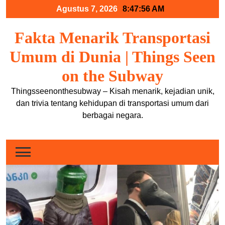
Skip
Agustus 7, 2026
8:47:57 AM
to
content
Fakta Menarik Transportasi
Umum di Dunia | Things Seen
on the Subway
Thingsseenonthesubway – Kisah menarik, kejadian unik,
dan trivia tentang kehidupan di transportasi umum dari
berbagai negara.