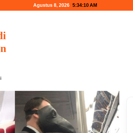
Agustus 8, 2026
5:34:11 AM
di
on
i