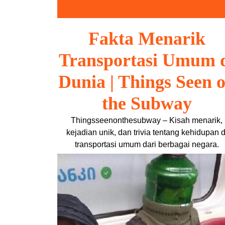
Skip
to
content
Fakta Menarik
Transportasi Umum 
Dunia | Things Seen 
the Subway
Thingsseenonthesubway – Kisah menarik,
kejadian unik, dan trivia tentang kehidupan d
transportasi umum dari berbagai negara.