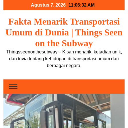
Skip
Agustus 7, 2026
11:06:32 AM
to
content
Fakta Menarik Transportasi
Umum di Dunia | Things Seen
on the Subway
Thingsseenonthesubway – Kisah menarik, kejadian unik,
dan trivia tentang kehidupan di transportasi umum dari
berbagai negara.