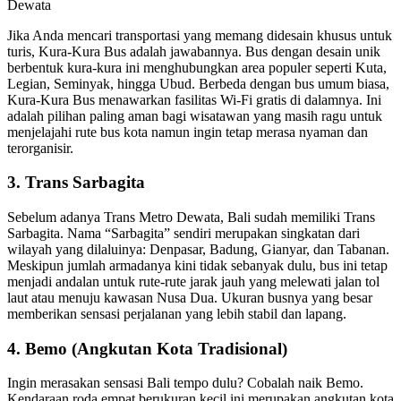
Jika Anda mencari transportasi yang memang didesain khusus untuk
turis, Kura-Kura Bus adalah jawabannya. Bus dengan desain unik
berbentuk kura-kura ini menghubungkan area populer seperti Kuta,
Legian, Seminyak, hingga Ubud. Berbeda dengan bus umum biasa,
Kura-Kura Bus menawarkan fasilitas Wi-Fi gratis di dalamnya. Ini
adalah pilihan paling aman bagi wisatawan yang masih ragu untuk
menjelajahi rute bus kota namun ingin tetap merasa nyaman dan
terorganisir.
3. Trans Sarbagita
Sebelum adanya Trans Metro Dewata, Bali sudah memiliki Trans
Sarbagita. Nama “Sarbagita” sendiri merupakan singkatan dari
wilayah yang dilaluinya: Denpasar, Badung, Gianyar, dan Tabanan.
Meskipun jumlah armadanya kini tidak sebanyak dulu, bus ini tetap
menjadi andalan untuk rute-rute jarak jauh yang melewati jalan tol
laut atau menuju kawasan Nusa Dua. Ukuran busnya yang besar
memberikan sensasi perjalanan yang lebih stabil dan lapang.
4. Bemo (Angkutan Kota Tradisional)
Ingin merasakan sensasi Bali tempo dulu? Cobalah naik Bemo.
Kendaraan roda empat berukuran kecil ini merupakan angkutan kota