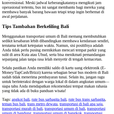
konvensional. Meski jadwal keberangkatannya mengikuti jam
operasional tertentu, bus ini sangat membantu bagi mereka yang
membawa banyak barang bawaan tetapi tetap ingin berhemat di
awal perjalanan.
Tips Tambahan Berkeliling Bali
Menggunakan transportasi umum di Bali memang membutuhkan
sedikit kesabaran lebih dibandingkan membawa kendaraan sendiri,
terutama terkait ketepatan waktu. Namun, sisi positifnya adalah
Anda tidak perlu pusing memikirkan mencari tempat parkir yang
sulit di area Kuta atau Ubud, serta bisa menikmati pemandangan
sepanjang jalan tanpa rasa lelah menyetir di tengah kemacetan.
Selalu pastikan Anda memiliki saldo di kartu uang elektronik (E-
Money/TapCash/Brizzi) karena sebagian besar bus modern di Bali
sudah tidak menerima pembayaran tunai. Selain itu, jangan ragu
untuk berinteraksi dengan warga lokal di dalam angkutan umum—
siapa tahu Anda mendapatkan rekomendasi tempat makan rahasia
yang tidak ada di buku panduan wisata!
Tags:
angkot bali
,
rute bus sarbagita bali
,
rute bus trans sarbagita
,
teman bus bali
,
trans metro dewata
,
transportasi di bali apa saja
,
transportasi murah di bali
,
transportasi umum di bali
,
transportasi
umum di bandung
,
transportasi umum di bangkok
,
transportasi