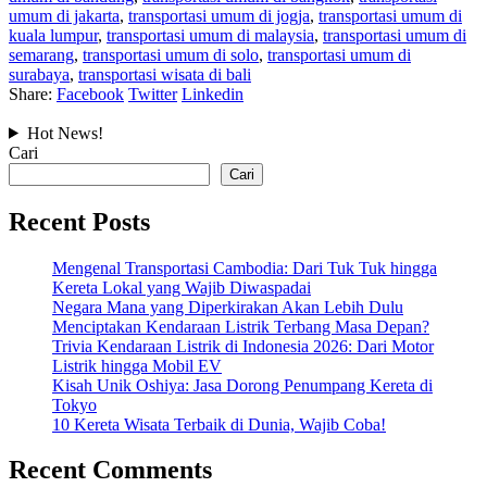
umum di jakarta
,
transportasi umum di jogja
,
transportasi umum di
kuala lumpur
,
transportasi umum di malaysia
,
transportasi umum di
semarang
,
transportasi umum di solo
,
transportasi umum di
surabaya
,
transportasi wisata di bali
Share:
Facebook
Twitter
Linkedin
Hot News!
Cari
Cari
Recent Posts
Mengenal Transportasi Cambodia: Dari Tuk Tuk hingga
Kereta Lokal yang Wajib Diwaspadai
Negara Mana yang Diperkirakan Akan Lebih Dulu
Menciptakan Kendaraan Listrik Terbang Masa Depan?
Trivia Kendaraan Listrik di Indonesia 2026: Dari Motor
Listrik hingga Mobil EV
Kisah Unik Oshiya: Jasa Dorong Penumpang Kereta di
Tokyo
10 Kereta Wisata Terbaik di Dunia, Wajib Coba!
Recent Comments