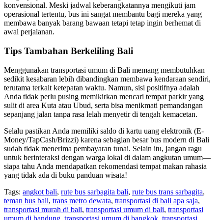
konvensional. Meski jadwal keberangkatannya mengikuti jam
operasional tertentu, bus ini sangat membantu bagi mereka yang
membawa banyak barang bawaan tetapi tetap ingin berhemat di
awal perjalanan.
Tips Tambahan Berkeliling Bali
Menggunakan transportasi umum di Bali memang membutuhkan
sedikit kesabaran lebih dibandingkan membawa kendaraan sendiri,
terutama terkait ketepatan waktu. Namun, sisi positifnya adalah
Anda tidak perlu pusing memikirkan mencari tempat parkir yang
sulit di area Kuta atau Ubud, serta bisa menikmati pemandangan
sepanjang jalan tanpa rasa lelah menyetir di tengah kemacetan.
Selalu pastikan Anda memiliki saldo di kartu uang elektronik (E-
Money/TapCash/Brizzi) karena sebagian besar bus modern di Bali
sudah tidak menerima pembayaran tunai. Selain itu, jangan ragu
untuk berinteraksi dengan warga lokal di dalam angkutan umum—
siapa tahu Anda mendapatkan rekomendasi tempat makan rahasia
yang tidak ada di buku panduan wisata!
Tags:
angkot bali
,
rute bus sarbagita bali
,
rute bus trans sarbagita
,
teman bus bali
,
trans metro dewata
,
transportasi di bali apa saja
,
transportasi murah di bali
,
transportasi umum di bali
,
transportasi
umum di bandung
,
transportasi umum di bangkok
,
transportasi