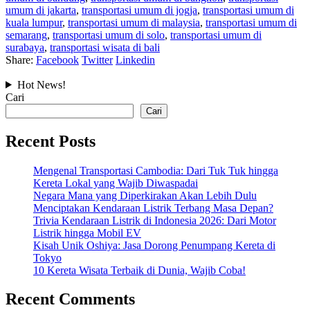
umum di jakarta
,
transportasi umum di jogja
,
transportasi umum di
kuala lumpur
,
transportasi umum di malaysia
,
transportasi umum di
semarang
,
transportasi umum di solo
,
transportasi umum di
surabaya
,
transportasi wisata di bali
Share:
Facebook
Twitter
Linkedin
Hot News!
Cari
Cari
Recent Posts
Mengenal Transportasi Cambodia: Dari Tuk Tuk hingga
Kereta Lokal yang Wajib Diwaspadai
Negara Mana yang Diperkirakan Akan Lebih Dulu
Menciptakan Kendaraan Listrik Terbang Masa Depan?
Trivia Kendaraan Listrik di Indonesia 2026: Dari Motor
Listrik hingga Mobil EV
Kisah Unik Oshiya: Jasa Dorong Penumpang Kereta di
Tokyo
10 Kereta Wisata Terbaik di Dunia, Wajib Coba!
Recent Comments