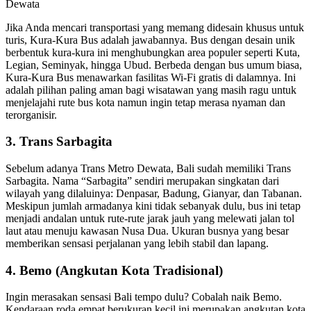
Jika Anda mencari transportasi yang memang didesain khusus untuk
turis, Kura-Kura Bus adalah jawabannya. Bus dengan desain unik
berbentuk kura-kura ini menghubungkan area populer seperti Kuta,
Legian, Seminyak, hingga Ubud. Berbeda dengan bus umum biasa,
Kura-Kura Bus menawarkan fasilitas Wi-Fi gratis di dalamnya. Ini
adalah pilihan paling aman bagi wisatawan yang masih ragu untuk
menjelajahi rute bus kota namun ingin tetap merasa nyaman dan
terorganisir.
3. Trans Sarbagita
Sebelum adanya Trans Metro Dewata, Bali sudah memiliki Trans
Sarbagita. Nama “Sarbagita” sendiri merupakan singkatan dari
wilayah yang dilaluinya: Denpasar, Badung, Gianyar, dan Tabanan.
Meskipun jumlah armadanya kini tidak sebanyak dulu, bus ini tetap
menjadi andalan untuk rute-rute jarak jauh yang melewati jalan tol
laut atau menuju kawasan Nusa Dua. Ukuran busnya yang besar
memberikan sensasi perjalanan yang lebih stabil dan lapang.
4. Bemo (Angkutan Kota Tradisional)
Ingin merasakan sensasi Bali tempo dulu? Cobalah naik Bemo.
Kendaraan roda empat berukuran kecil ini merupakan angkutan kota