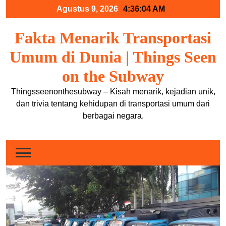
Skip
Agustus 9, 2026
4:36:04 AM
to
content
Fakta Menarik Transportasi
Umum di Dunia | Things Seen
on the Subway
Thingsseenonthesubway – Kisah menarik, kejadian unik,
dan trivia tentang kehidupan di transportasi umum dari
berbagai negara.