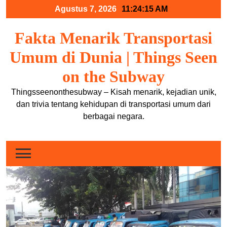
Skip
Agustus 7, 2026
11:24:15 AM
to
content
Fakta Menarik Transportasi
Umum di Dunia | Things Seen
on the Subway
Thingsseenonthesubway – Kisah menarik, kejadian unik,
dan trivia tentang kehidupan di transportasi umum dari
berbagai negara.