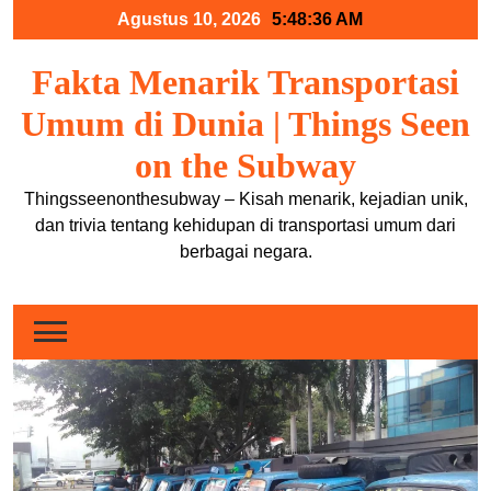
Skip
Agustus 10, 2026
5:48:36 AM
to
content
Fakta Menarik Transportasi
Umum di Dunia | Things Seen
on the Subway
Thingsseenonthesubway – Kisah menarik, kejadian unik,
dan trivia tentang kehidupan di transportasi umum dari
berbagai negara.