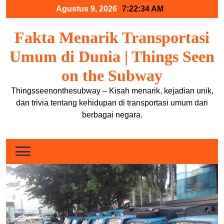
Skip
Agustus 9, 2026
7:22:34 AM
to
content
Fakta Menarik Transportasi
Umum di Dunia | Things Seen
on the Subway
Thingsseenonthesubway – Kisah menarik, kejadian unik,
dan trivia tentang kehidupan di transportasi umum dari
berbagai negara.