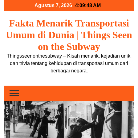
Skip
Agustus 7, 2026
4:09:49 AM
to
content
Fakta Menarik Transportasi
Umum di Dunia | Things Seen
on the Subway
Thingsseenonthesubway – Kisah menarik, kejadian unik,
dan trivia tentang kehidupan di transportasi umum dari
berbagai negara.