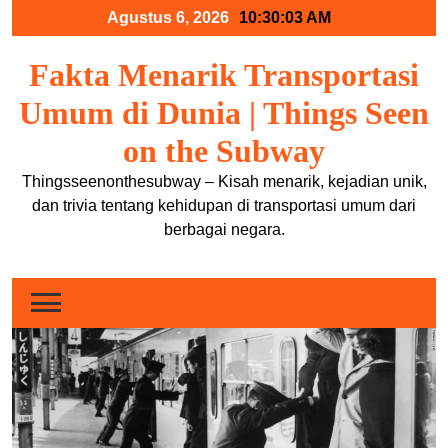
Skip
Agustus 6, 2026
10:30:04 AM
to
content
Fakta Menarik Transportasi
Umum di Dunia | Things Seen
on the Subway
Thingsseenonthesubway – Kisah menarik, kejadian unik,
dan trivia tentang kehidupan di transportasi umum dari
berbagai negara.