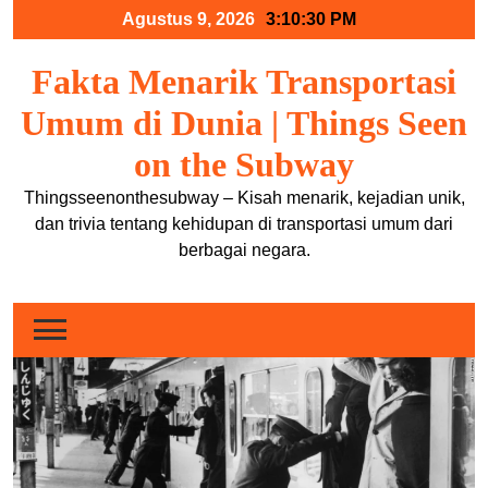
Skip
Agustus 9, 2026
3:10:31 PM
to
content
Fakta Menarik Transportasi
Umum di Dunia | Things Seen
on the Subway
Thingsseenonthesubway – Kisah menarik, kejadian unik,
dan trivia tentang kehidupan di transportasi umum dari
berbagai negara.