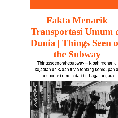
Skip
to
content
Fakta Menarik
Transportasi Umum 
Dunia | Things Seen 
the Subway
Thingsseenonthesubway – Kisah menarik,
kejadian unik, dan trivia tentang kehidupan d
transportasi umum dari berbagai negara.