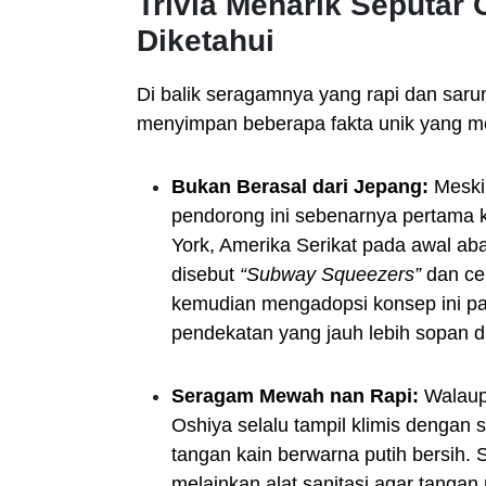
Trivia Menarik Seputar
Diketahui
Di balik seragamnya yang rapi dan saru
menyimpan beberapa fakta unik yang 
Bukan Berasal dari Jepang:
Meski 
pendorong ini sebenarnya pertama k
York, Amerika Serikat pada awal ab
disebut
“Subway Squeezers”
dan cen
kemudian mengadopsi konsep ini pa
pendekatan yang jauh lebih sopan da
Seragam Mewah nan Rapi:
Walaupu
Oshiya selalu tampil klimis dengan s
tangan kain berwarna putih bersih.
melainkan alat sanitasi agar tanga