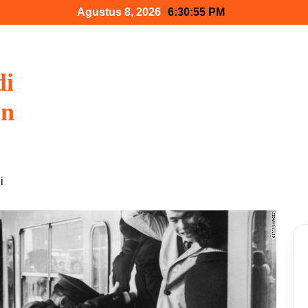
Agustus 8, 2026
6:30:56 PM
di
on
i