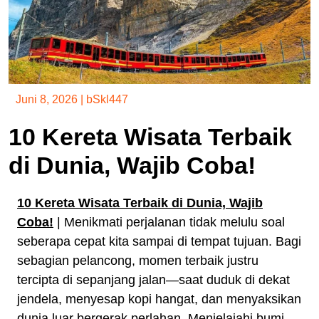
Juni 8, 2026
|
bSkl447
10 Kereta Wisata Terbaik
di Dunia, Wajib Coba!
10 Kereta Wisata Terbaik di Dunia, Wajib
Coba!
| Menikmati perjalanan tidak melulu soal
seberapa cepat kita sampai di tempat tujuan. Bagi
sebagian pelancong, momen terbaik justru
tercipta di sepanjang jalan—saat duduk di dekat
jendela, menyesap kopi hangat, dan menyaksikan
dunia luar bergerak perlahan. Menjelajahi bumi