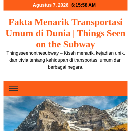
Skip
Agustus 7, 2026
6:15:58 AM
to
content
Fakta Menarik Transportasi
Umum di Dunia | Things Seen
on the Subway
Thingsseenonthesubway – Kisah menarik, kejadian unik,
dan trivia tentang kehidupan di transportasi umum dari
berbagai negara.