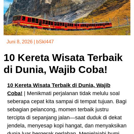
Juni 8, 2026
|
bSkl447
10 Kereta Wisata Terbaik
di Dunia, Wajib Coba!
10 Kereta Wisata Terbaik di Dunia, Wajib
Coba!
| Menikmati perjalanan tidak melulu soal
seberapa cepat kita sampai di tempat tujuan. Bagi
sebagian pelancong, momen terbaik justru
tercipta di sepanjang jalan—saat duduk di dekat
jendela, menyesap kopi hangat, dan menyaksikan
dunia luar bergerak perlahan. Menjelajahi bumi