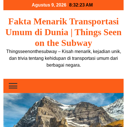
Skip
Agustus 9, 2026
8:32:25 AM
to
content
Fakta Menarik Transportasi
Umum di Dunia | Things Seen
on the Subway
Thingsseenonthesubway – Kisah menarik, kejadian unik,
dan trivia tentang kehidupan di transportasi umum dari
berbagai negara.