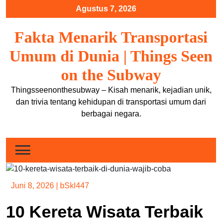
Skip
Agustus 7, 2026
to
content
Fakta Menarik Transportasi
Umum di Dunia | Things Seen
on the Subway
Thingsseenonthesubway – Kisah menarik, kejadian unik,
dan trivia tentang kehidupan di transportasi umum dari
berbagai negara.
Juni 8, 2026
|
bSkl447
10 Kereta Wisata Terbaik