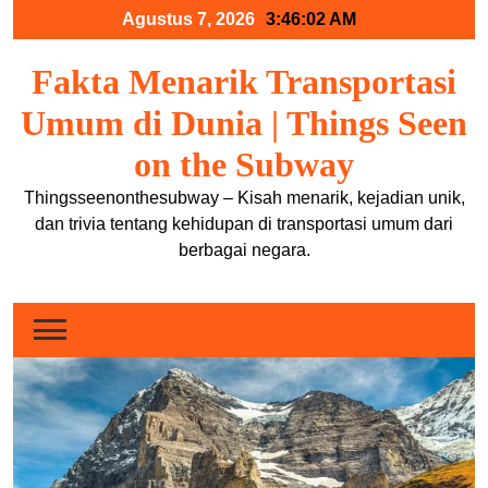
Skip
Agustus 7, 2026
3:46:03 AM
to
content
Fakta Menarik Transportasi
Umum di Dunia | Things Seen
on the Subway
Thingsseenonthesubway – Kisah menarik, kejadian unik,
dan trivia tentang kehidupan di transportasi umum dari
berbagai negara.