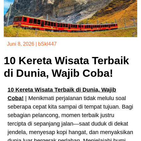
Juni 8, 2026
|
bSkl447
10 Kereta Wisata Terbaik
di Dunia, Wajib Coba!
10 Kereta Wisata Terbaik di Dunia, Wajib
Coba!
| Menikmati perjalanan tidak melulu soal
seberapa cepat kita sampai di tempat tujuan. Bagi
sebagian pelancong, momen terbaik justru
tercipta di sepanjang jalan—saat duduk di dekat
jendela, menyesap kopi hangat, dan menyaksikan
dunia luar bergerak perlahan. Menjelajahi bumi