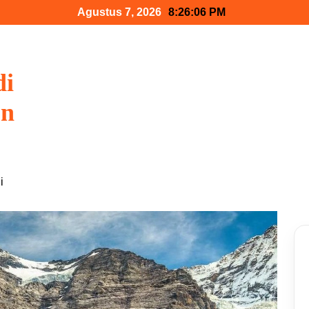
Agustus 7, 2026
8:26:07 PM
di
on
i