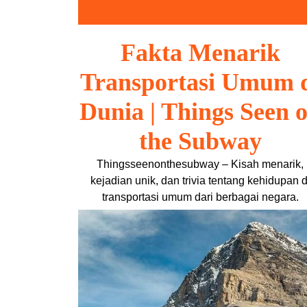
Skip
to
content
Fakta Menarik
Transportasi Umum 
Dunia | Things Seen 
the Subway
Thingsseenonthesubway – Kisah menarik,
kejadian unik, dan trivia tentang kehidupan d
transportasi umum dari berbagai negara.