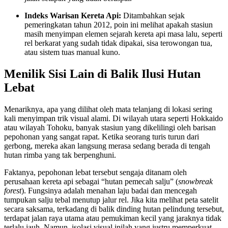
Indeks Warisan Kereta Api:
Ditambahkan sejak
pemeringkatan tahun 2012, poin ini melihat apakah stasiun
masih menyimpan elemen sejarah kereta api masa lalu, seperti
rel berkarat yang sudah tidak dipakai, sisa terowongan tua,
atau sistem tuas manual kuno.
Menilik Sisi Lain di Balik Ilusi Hutan
Lebat
Menariknya, apa yang dilihat oleh mata telanjang di lokasi sering
kali menyimpan trik visual alami. Di wilayah utara seperti Hokkaido
atau wilayah Tohoku, banyak stasiun yang dikelilingi oleh barisan
pepohonan yang sangat rapat. Ketika seorang turis turun dari
gerbong, mereka akan langsung merasa sedang berada di tengah
hutan rimba yang tak berpenghuni.
Faktanya, pepohonan lebat tersebut sengaja ditanam oleh
perusahaan kereta api sebagai “hutan pemecah salju” (
snowbreak
forest
). Fungsinya adalah menahan laju badai dan mencegah
tumpukan salju tebal menutup jalur rel. Jika kita melihat peta satelit
secara saksama, terkadang di balik dinding hutan pelindung tersebut,
terdapat jalan raya utama atau pemukiman kecil yang jaraknya tidak
terlalu jauh. Namun, isolasi visual inilah yang justru memperkuat