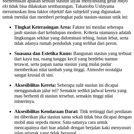
Menentukan apakah sebuah stasiun layak menyandang gelar
hikyō
eki
tidak bisa dilakukan sembarangan. Takanobu Ushiyama
merumuskan lima faktor objektif dan subjektif yang digunakan
untuk menilai dan memberi peringkat pada stasiun-stasiun unik ini:
Tingkat Keterasingan Area:
Faktor ini menilai seberapa
jauh stasiun dari kehidupan modern. Kriteria utamanya adalah
lingkungan sekitar yang didominasi tebing, hutan lebat, serta
tidak adanya rumah penduduk yang terlihat dari peron.
Suasana dan Estetika Kuno:
Bangunan stasiun yang terbuat
dari kayu tua, ruang tunggu kecil yang berdebu namun
terawat, serta papan nama stasiun yang mulai pudar
memberikan nilai tambah yang tinggi. Atmosfer nostalgia
sangat krusial di sini.
Aksesibilitas Kereta:
Seberapa sulit stasiun ini dicapai
menggunakan jalur rel? Semakin sedikit jadwal kereta yang
mau berhenti di stasiun tersebut, semakin tinggi nilai
misterinya.
Aksesibilitas Kendaraan Darat:
Titik tertinggi dari penilaian
ini diberikan jika stasiun sama sekali tidak bisa dicapai dengan
mobil atau sepeda motor. Satu-satunya cara untuk
mencapainya dari luar adalah dengan berjalan kaki menyusuri
jalan setapak yang tidak beraspal.