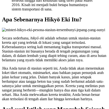
tersebut hingga hari kelulusan sang siswi pada Maret
2016. Kisah ini menjadi bukti betapa humanisnya
sistem transportasi di sana.
Apa Sebenarnya Hikyō Eki Itu?
Secara sederhana,
hikyō eki
adalah sebutan untuk stasiun-stasiun
kereta api yang terletak di lokasi yang sangat terisolasi.
Keberadaannya sering kali menantang logika transportasi massal.
Stasiun-stasiun ini biasanya berada di tengah pegunungan yang
dalam, di dalam lembah yang diapit tebing curam, atau di area hutan
belantara yang nyaris tidak memiliki akses jalan raya.
Jika Anda turun di stasiun seperti ini, Anda tidak akan menemukan
loket tiket otomatis, minimarket, atau bahkan papan penunjuk arah
jalan keluar yang jelas. Dalam banyak kasus, jalan setapak
berlumpur atau tangga beton tua yang sudah berlumut adalah satu-
satunya jalur untuk meninggalkan peron. Kereta yang melintas pun
sangat jarang berhenti—mungkin hanya dua atau tiga kali dalam
sehari. Jika Anda melewatkan kereta terakhir, Anda benar-benar
akan terisolasi di tengah alam liar hingga keesokan harinya.