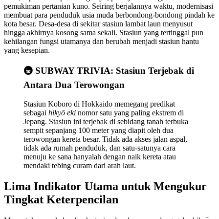
pemukiman pertanian kuno. Seiring berjalannya waktu, modernisasi
membuat para penduduk usia muda berbondong-bondong pindah ke
kota besar. Desa-desa di sekitar stasiun lambat laun menyusut
hingga akhirnya kosong sama sekali. Stasiun yang tertinggal pun
kehilangan fungsi utamanya dan berubah menjadi stasiun hantu
yang kesepian.
🚇 SUBWAY TRIVIA: Stasiun Terjebak di
Antara Dua Terowongan
Stasiun Koboro di Hokkaido memegang predikat
sebagai
hikyō eki
nomor satu yang paling ekstrem di
Jepang. Stasiun ini terjebak di sebidang tanah terbuka
sempit sepanjang 100 meter yang diapit oleh dua
terowongan kereta besar. Tidak ada akses jalan aspal,
tidak ada rumah penduduk, dan satu-satunya cara
menuju ke sana hanyalah dengan naik kereta atau
mendaki tebing curam dari arah laut.
Lima Indikator Utama untuk Mengukur
Tingkat Keterpencilan