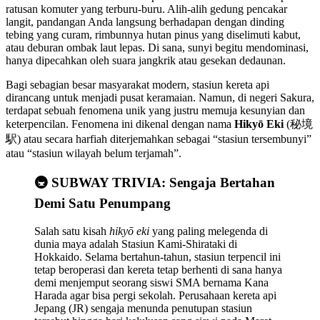
ratusan komuter yang terburu-buru. Alih-alih gedung pencakar
langit, pandangan Anda langsung berhadapan dengan dinding
tebing yang curam, rimbunnya hutan pinus yang diselimuti kabut,
atau deburan ombak laut lepas. Di sana, sunyi begitu mendominasi,
hanya dipecahkan oleh suara jangkrik atau gesekan dedaunan.
Bagi sebagian besar masyarakat modern, stasiun kereta api
dirancang untuk menjadi pusat keramaian. Namun, di negeri Sakura,
terdapat sebuah fenomena unik yang justru memuja kesunyian dan
keterpencilan. Fenomena ini dikenal dengan nama
Hikyō Eki
(秘境
駅) atau secara harfiah diterjemahkan sebagai “stasiun tersembunyi”
atau “stasiun wilayah belum terjamah”.
🚇 SUBWAY TRIVIA: Sengaja Bertahan
Demi Satu Penumpang
Salah satu kisah
hikyō eki
yang paling melegenda di
dunia maya adalah Stasiun Kami-Shirataki di
Hokkaido. Selama bertahun-tahun, stasiun terpencil ini
tetap beroperasi dan kereta tetap berhenti di sana hanya
demi menjemput seorang siswi SMA bernama Kana
Harada agar bisa pergi sekolah. Perusahaan kereta api
Jepang (JR) sengaja menunda penutupan stasiun