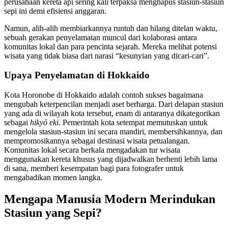
perusahaan kereta api sering kali terpaksa menghapus stasiun-stasiun
sepi ini demi efisiensi anggaran.
Namun, alih-alih membiarkannya runtuh dan hilang ditelan waktu,
sebuah gerakan penyelamatan muncul dari kolaborasi antara
komunitas lokal dan para pencinta sejarah. Mereka melihat potensi
wisata yang tidak biasa dari narasi “kesunyian yang dicari-cari”.
Upaya Penyelamatan di Hokkaido
Kota Horonobe di Hokkaido adalah contoh sukses bagaimana
mengubah keterpencilan menjadi aset berharga. Dari delapan stasiun
yang ada di wilayah kota tersebut, enam di antaranya dikategorikan
sebagai
hikyō eki
. Pemerintah kota setempat memutuskan untuk
mengelola stasiun-stasiun ini secara mandiri, membersihkannya, dan
mempromosikannya sebagai destinasi wisata petualangan.
Komunitas lokal secara berkala mengadakan tur wisata
menggunakan kereta khusus yang dijadwalkan berhenti lebih lama
di sana, memberi kesempatan bagi para fotografer untuk
mengabadikan momen langka.
Mengapa Manusia Modern Merindukan
Stasiun yang Sepi?