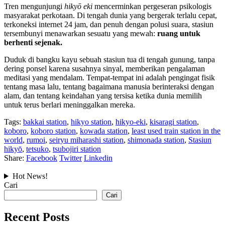
Tren mengunjungi
hikyō eki
mencerminkan pergeseran psikologis
masyarakat perkotaan. Di tengah dunia yang bergerak terlalu cepat,
terkoneksi internet 24 jam, dan penuh dengan polusi suara, stasiun
tersembunyi menawarkan sesuatu yang mewah:
ruang untuk
berhenti sejenak.
Duduk di bangku kayu sebuah stasiun tua di tengah gunung, tanpa
dering ponsel karena susahnya sinyal, memberikan pengalaman
meditasi yang mendalam. Tempat-tempat ini adalah pengingat fisik
tentang masa lalu, tentang bagaimana manusia berinteraksi dengan
alam, dan tentang keindahan yang tersisa ketika dunia memilih
untuk terus berlari meninggalkan mereka.
Tags:
bakkai station
,
hikyo station
,
hikyo-eki
,
kisaragi station
,
koboro
,
koboro station
,
kowada station
,
least used train station in the
world
,
rumoi
,
seiryu miharashi station
,
shimonada station
,
Stasiun
hikyō
,
tetsuko
,
tsubojiri station
Share:
Facebook
Twitter
Linkedin
Hot News!
Cari
Cari
Recent Posts