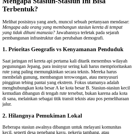
Mengapa Stasiun-Stasiun Ini Bisa
Terbentuk?
Melihat posisinya yang aneh, muncul sebuah pertanyaan mendasar:
Mengapa ada orang yang membangun stasiun kereta di tempat
yang tidak dihuni manusia?
Jawabannya terletak pada sejarah
pembangunan infrastruktur dan perubahan demografi.
1. Prioritas Geografis vs Kenyamanan Penduduk
Saat jaringan rel kereta api pertama kali ditarik menembus wilayah
pegunungan Jepang, para insinyur sering kali harus memprioritaskan
rute yang paling memungkinkan secara teknis. Mereka harus
membelah gunung, membangun terowongan, atau menyusuri
pinggiran tebing pantai yang ekstrem. Fokus utamanya adalah
menghubungkan kota besar A ke kota besar B. Stasiun-stasiun kecil
kemudian dibangun di tengah rute tersebut, bukan karena ada kota
di sana, melainkan sebagai titik transit teknis atau pos pemeliharaan
jalur.
2. Hilangnya Pemukiman Lokal
Beberapa stasiun awalnya dibangun untuk melayani komunitas
kecil, seperti desa penebang kayu, pekerja tambang, atau