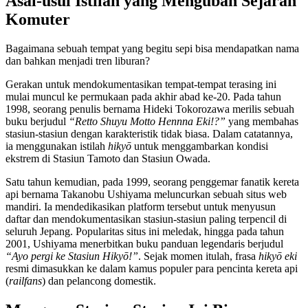
Asal-usul Istilah yang Mengubah Sejarah
Komuter
Bagaimana sebuah tempat yang begitu sepi bisa mendapatkan nama
dan bahkan menjadi tren liburan?
Gerakan untuk mendokumentasikan tempat-tempat terasing ini
mulai muncul ke permukaan pada akhir abad ke-20. Pada tahun
1998, seorang penulis bernama Hideki Tokorozawa merilis sebuah
buku berjudul
“Retto Shuyu Motto Hennna Eki!?”
yang membahas
stasiun-stasiun dengan karakteristik tidak biasa. Dalam catatannya,
ia menggunakan istilah
hikyō
untuk menggambarkan kondisi
ekstrem di Stasiun Tamoto dan Stasiun Owada.
Satu tahun kemudian, pada 1999, seorang penggemar fanatik kereta
api bernama Takanobu Ushiyama meluncurkan sebuah situs web
mandiri. Ia mendedikasikan platform tersebut untuk menyusun
daftar dan mendokumentasikan stasiun-stasiun paling terpencil di
seluruh Jepang. Popularitas situs ini meledak, hingga pada tahun
2001, Ushiyama menerbitkan buku panduan legendaris berjudul
“Ayo pergi ke Stasiun Hikyō!”
. Sejak momen itulah, frasa
hikyō eki
resmi dimasukkan ke dalam kamus populer para pencinta kereta api
(
railfans
) dan pelancong domestik.