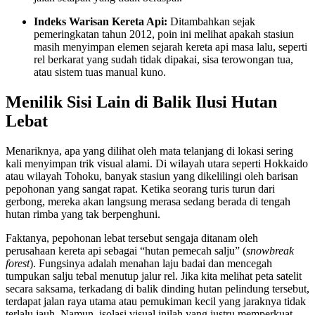
Indeks Warisan Kereta Api:
Ditambahkan sejak
pemeringkatan tahun 2012, poin ini melihat apakah stasiun
masih menyimpan elemen sejarah kereta api masa lalu, seperti
rel berkarat yang sudah tidak dipakai, sisa terowongan tua,
atau sistem tuas manual kuno.
Menilik Sisi Lain di Balik Ilusi Hutan
Lebat
Menariknya, apa yang dilihat oleh mata telanjang di lokasi sering
kali menyimpan trik visual alami. Di wilayah utara seperti Hokkaido
atau wilayah Tohoku, banyak stasiun yang dikelilingi oleh barisan
pepohonan yang sangat rapat. Ketika seorang turis turun dari
gerbong, mereka akan langsung merasa sedang berada di tengah
hutan rimba yang tak berpenghuni.
Faktanya, pepohonan lebat tersebut sengaja ditanam oleh
perusahaan kereta api sebagai “hutan pemecah salju” (
snowbreak
forest
). Fungsinya adalah menahan laju badai dan mencegah
tumpukan salju tebal menutup jalur rel. Jika kita melihat peta satelit
secara saksama, terkadang di balik dinding hutan pelindung tersebut,
terdapat jalan raya utama atau pemukiman kecil yang jaraknya tidak
terlalu jauh. Namun, isolasi visual inilah yang justru memperkuat