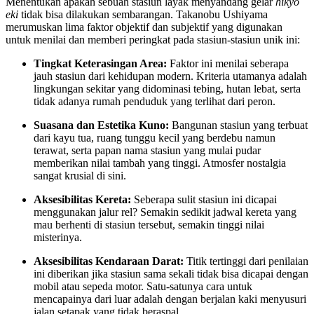
Menentukan apakah sebuah stasiun layak menyandang gelar
hikyō
eki
tidak bisa dilakukan sembarangan. Takanobu Ushiyama
merumuskan lima faktor objektif dan subjektif yang digunakan
untuk menilai dan memberi peringkat pada stasiun-stasiun unik ini:
Tingkat Keterasingan Area:
Faktor ini menilai seberapa
jauh stasiun dari kehidupan modern. Kriteria utamanya adalah
lingkungan sekitar yang didominasi tebing, hutan lebat, serta
tidak adanya rumah penduduk yang terlihat dari peron.
Suasana dan Estetika Kuno:
Bangunan stasiun yang terbuat
dari kayu tua, ruang tunggu kecil yang berdebu namun
terawat, serta papan nama stasiun yang mulai pudar
memberikan nilai tambah yang tinggi. Atmosfer nostalgia
sangat krusial di sini.
Aksesibilitas Kereta:
Seberapa sulit stasiun ini dicapai
menggunakan jalur rel? Semakin sedikit jadwal kereta yang
mau berhenti di stasiun tersebut, semakin tinggi nilai
misterinya.
Aksesibilitas Kendaraan Darat:
Titik tertinggi dari penilaian
ini diberikan jika stasiun sama sekali tidak bisa dicapai dengan
mobil atau sepeda motor. Satu-satunya cara untuk
mencapainya dari luar adalah dengan berjalan kaki menyusuri
jalan setapak yang tidak beraspal.