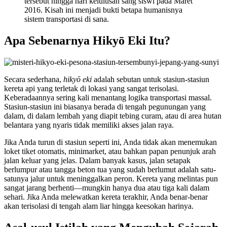
tersebut hingga hari kelulusan sang siswi pada Maret
2016. Kisah ini menjadi bukti betapa humanisnya
sistem transportasi di sana.
Apa Sebenarnya Hikyō Eki Itu?
Secara sederhana,
hikyō eki
adalah sebutan untuk stasiun-stasiun
kereta api yang terletak di lokasi yang sangat terisolasi.
Keberadaannya sering kali menantang logika transportasi massal.
Stasiun-stasiun ini biasanya berada di tengah pegunungan yang
dalam, di dalam lembah yang diapit tebing curam, atau di area hutan
belantara yang nyaris tidak memiliki akses jalan raya.
Jika Anda turun di stasiun seperti ini, Anda tidak akan menemukan
loket tiket otomatis, minimarket, atau bahkan papan penunjuk arah
jalan keluar yang jelas. Dalam banyak kasus, jalan setapak
berlumpur atau tangga beton tua yang sudah berlumut adalah satu-
satunya jalur untuk meninggalkan peron. Kereta yang melintas pun
sangat jarang berhenti—mungkin hanya dua atau tiga kali dalam
sehari. Jika Anda melewatkan kereta terakhir, Anda benar-benar
akan terisolasi di tengah alam liar hingga keesokan harinya.