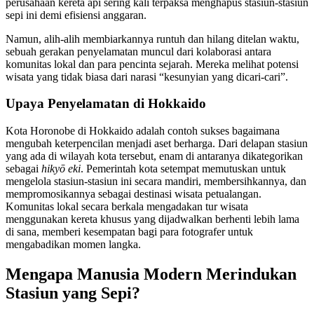
perusahaan kereta api sering kali terpaksa menghapus stasiun-stasiun
sepi ini demi efisiensi anggaran.
Namun, alih-alih membiarkannya runtuh dan hilang ditelan waktu,
sebuah gerakan penyelamatan muncul dari kolaborasi antara
komunitas lokal dan para pencinta sejarah. Mereka melihat potensi
wisata yang tidak biasa dari narasi “kesunyian yang dicari-cari”.
Upaya Penyelamatan di Hokkaido
Kota Horonobe di Hokkaido adalah contoh sukses bagaimana
mengubah keterpencilan menjadi aset berharga. Dari delapan stasiun
yang ada di wilayah kota tersebut, enam di antaranya dikategorikan
sebagai
hikyō eki
. Pemerintah kota setempat memutuskan untuk
mengelola stasiun-stasiun ini secara mandiri, membersihkannya, dan
mempromosikannya sebagai destinasi wisata petualangan.
Komunitas lokal secara berkala mengadakan tur wisata
menggunakan kereta khusus yang dijadwalkan berhenti lebih lama
di sana, memberi kesempatan bagi para fotografer untuk
mengabadikan momen langka.
Mengapa Manusia Modern Merindukan
Stasiun yang Sepi?