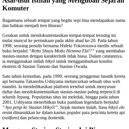
Asal-usul Istilah yang Mengubah Sejarah
Komuter
Bagaimana sebuah tempat yang begitu sepi bisa mendapatkan nama
dan bahkan menjadi tren liburan?
Gerakan untuk mendokumentasikan tempat-tempat terasing ini
mulai muncul ke permukaan pada akhir abad ke-20. Pada tahun
1998, seorang penulis bernama Hideki Tokorozawa merilis sebuah
buku berjudul
“Retto Shuyu Motto Hennna Eki!?”
yang membahas
stasiun-stasiun dengan karakteristik tidak biasa. Dalam catatannya,
ia menggunakan istilah
hikyō
untuk menggambarkan kondisi
ekstrem di Stasiun Tamoto dan Stasiun Owada.
Satu tahun kemudian, pada 1999, seorang penggemar fanatik kereta
api bernama Takanobu Ushiyama meluncurkan sebuah situs web
mandiri. Ia mendedikasikan platform tersebut untuk menyusun
daftar dan mendokumentasikan stasiun-stasiun paling terpencil di
seluruh Jepang. Popularitas situs ini meledak, hingga pada tahun
2001, Ushiyama menerbitkan buku panduan legendaris berjudul
“Ayo pergi ke Stasiun Hikyō!”
. Sejak momen itulah, frasa
hikyō eki
resmi dimasukkan ke dalam kamus populer para pencinta kereta api
(
railfans
) dan pelancong domestik.