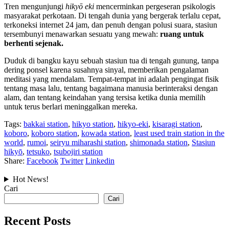
Tren mengunjungi
hikyō eki
mencerminkan pergeseran psikologis
masyarakat perkotaan. Di tengah dunia yang bergerak terlalu cepat,
terkoneksi internet 24 jam, dan penuh dengan polusi suara, stasiun
tersembunyi menawarkan sesuatu yang mewah:
ruang untuk
berhenti sejenak.
Duduk di bangku kayu sebuah stasiun tua di tengah gunung, tanpa
dering ponsel karena susahnya sinyal, memberikan pengalaman
meditasi yang mendalam. Tempat-tempat ini adalah pengingat fisik
tentang masa lalu, tentang bagaimana manusia berinteraksi dengan
alam, dan tentang keindahan yang tersisa ketika dunia memilih
untuk terus berlari meninggalkan mereka.
Tags:
bakkai station
,
hikyo station
,
hikyo-eki
,
kisaragi station
,
koboro
,
koboro station
,
kowada station
,
least used train station in the
world
,
rumoi
,
seiryu miharashi station
,
shimonada station
,
Stasiun
hikyō
,
tetsuko
,
tsubojiri station
Share:
Facebook
Twitter
Linkedin
Hot News!
Cari
Cari
Recent Posts