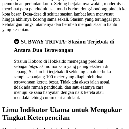
pemukiman pertanian kuno. Seiring berjalannya waktu, modernisasi
membuat para penduduk usia muda berbondong-bondong pindah ke
kota besar. Desa-desa di sekitar stasiun lambat laun menyusut
hingga akhirnya kosong sama sekali. Stasiun yang tertinggal pun
kehilangan fungsi utamanya dan berubah menjadi stasiun hantu
yang kesepian.
🚇 SUBWAY TRIVIA: Stasiun Terjebak di
Antara Dua Terowongan
Stasiun Koboro di Hokkaido memegang predikat
sebagai
hikyō eki
nomor satu yang paling ekstrem di
Jepang. Stasiun ini terjebak di sebidang tanah terbuka
sempit sepanjang 100 meter yang diapit oleh dua
terowongan kereta besar. Tidak ada akses jalan aspal,
tidak ada rumah penduduk, dan satu-satunya cara
menuju ke sana hanyalah dengan naik kereta atau
mendaki tebing curam dari arah laut.
Lima Indikator Utama untuk Mengukur
Tingkat Keterpencilan