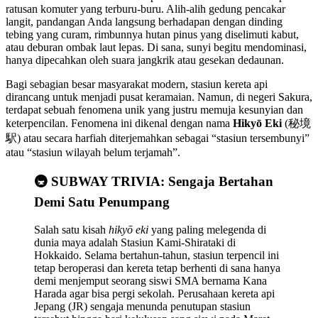
ratusan komuter yang terburu-buru. Alih-alih gedung pencakar
langit, pandangan Anda langsung berhadapan dengan dinding
tebing yang curam, rimbunnya hutan pinus yang diselimuti kabut,
atau deburan ombak laut lepas. Di sana, sunyi begitu mendominasi,
hanya dipecahkan oleh suara jangkrik atau gesekan dedaunan.
Bagi sebagian besar masyarakat modern, stasiun kereta api
dirancang untuk menjadi pusat keramaian. Namun, di negeri Sakura,
terdapat sebuah fenomena unik yang justru memuja kesunyian dan
keterpencilan. Fenomena ini dikenal dengan nama
Hikyō Eki
(秘境
駅) atau secara harfiah diterjemahkan sebagai “stasiun tersembunyi”
atau “stasiun wilayah belum terjamah”.
🚇 SUBWAY TRIVIA: Sengaja Bertahan
Demi Satu Penumpang
Salah satu kisah
hikyō eki
yang paling melegenda di
dunia maya adalah Stasiun Kami-Shirataki di
Hokkaido. Selama bertahun-tahun, stasiun terpencil ini
tetap beroperasi dan kereta tetap berhenti di sana hanya
demi menjemput seorang siswi SMA bernama Kana
Harada agar bisa pergi sekolah. Perusahaan kereta api
Jepang (JR) sengaja menunda penutupan stasiun