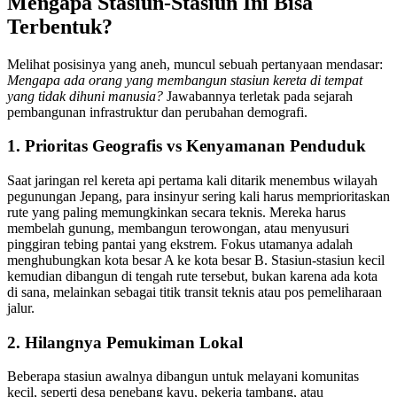
Mengapa Stasiun-Stasiun Ini Bisa
Terbentuk?
Melihat posisinya yang aneh, muncul sebuah pertanyaan mendasar:
Mengapa ada orang yang membangun stasiun kereta di tempat
yang tidak dihuni manusia?
Jawabannya terletak pada sejarah
pembangunan infrastruktur dan perubahan demografi.
1. Prioritas Geografis vs Kenyamanan Penduduk
Saat jaringan rel kereta api pertama kali ditarik menembus wilayah
pegunungan Jepang, para insinyur sering kali harus memprioritaskan
rute yang paling memungkinkan secara teknis. Mereka harus
membelah gunung, membangun terowongan, atau menyusuri
pinggiran tebing pantai yang ekstrem. Fokus utamanya adalah
menghubungkan kota besar A ke kota besar B. Stasiun-stasiun kecil
kemudian dibangun di tengah rute tersebut, bukan karena ada kota
di sana, melainkan sebagai titik transit teknis atau pos pemeliharaan
jalur.
2. Hilangnya Pemukiman Lokal
Beberapa stasiun awalnya dibangun untuk melayani komunitas
kecil, seperti desa penebang kayu, pekerja tambang, atau