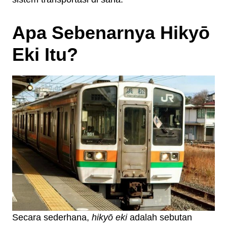
Apa Sebenarnya Hikyō
Eki Itu?
Secara sederhana,
hikyō eki
adalah sebutan