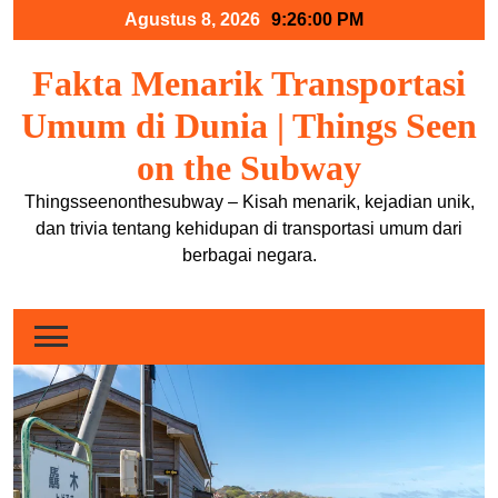
Skip
Agustus 8, 2026
9:26:00 PM
to
content
Fakta Menarik Transportasi
Umum di Dunia | Things Seen
on the Subway
Thingsseenonthesubway – Kisah menarik, kejadian unik,
dan trivia tentang kehidupan di transportasi umum dari
berbagai negara.