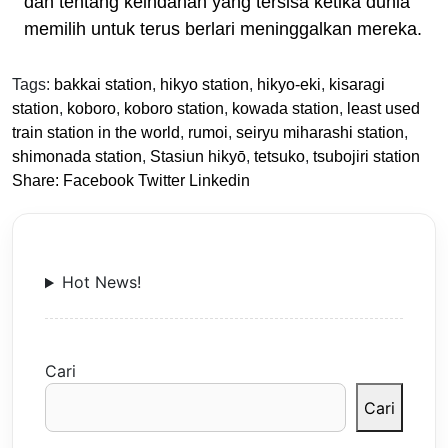
dan tentang keindahan yang tersisa ketika dunia
memilih untuk terus berlari meninggalkan mereka.
Tags:
bakkai station
,
hikyo station
,
hikyo-eki
,
kisaragi
station
,
koboro
,
koboro station
,
kowada station
,
least used
train station in the world
,
rumoi
,
seiryu miharashi station
,
shimonada station
,
Stasiun hikyō
,
tetsuko
,
tsubojiri station
Share:
Facebook
Twitter
Linkedin
Hot News!
Cari
Cari