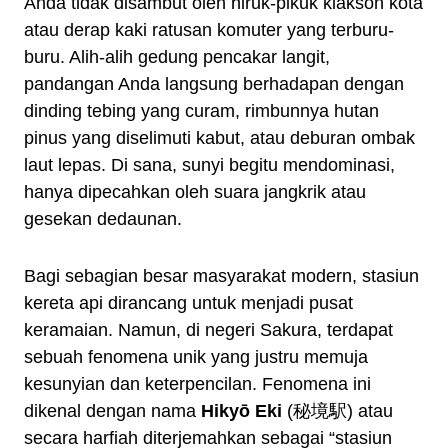
Anda tidak disambut oleh hiruk-pikuk klakson kota
atau derap kaki ratusan komuter yang terburu-
buru. Alih-alih gedung pencakar langit,
pandangan Anda langsung berhadapan dengan
dinding tebing yang curam, rimbunnya hutan
pinus yang diselimuti kabut, atau deburan ombak
laut lepas. Di sana, sunyi begitu mendominasi,
hanya dipecahkan oleh suara jangkrik atau
gesekan dedaunan.
Bagi sebagian besar masyarakat modern, stasiun
kereta api dirancang untuk menjadi pusat
keramaian. Namun, di negeri Sakura, terdapat
sebuah fenomena unik yang justru memuja
kesunyian dan keterpencilan. Fenomena ini
dikenal dengan nama
Hikyō Eki
(秘境駅) atau
secara harfiah diterjemahkan sebagai “stasiun