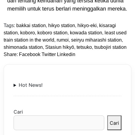
dan tentang keindahan yang tersisa ketika dunia
memilih untuk terus berlari meninggalkan mereka.
Tags:
bakkai station
,
hikyo station
,
hikyo-eki
,
kisaragi
station
,
koboro
,
koboro station
,
kowada station
,
least used
train station in the world
,
rumoi
,
seiryu miharashi station
,
shimonada station
,
Stasiun hikyō
,
tetsuko
,
tsubojiri station
Share:
Facebook
Twitter
Linkedin
Hot News!
Cari
Cari