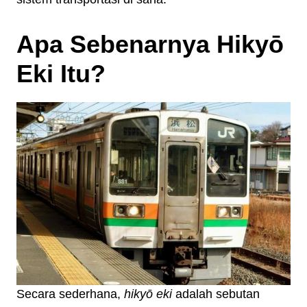
Apa Sebenarnya Hikyō
Eki Itu?
Secara sederhana,
hikyō eki
adalah sebutan