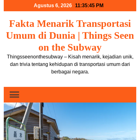
Skip
Agustus 6, 2026
11:35:46 PM
to
content
Fakta Menarik Transportasi
Umum di Dunia | Things Seen
on the Subway
Thingsseenonthesubway – Kisah menarik, kejadian unik,
dan trivia tentang kehidupan di transportasi umum dari
berbagai negara.