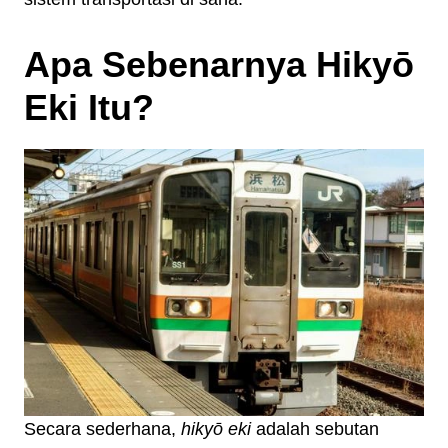
Apa Sebenarnya Hikyō
Eki Itu?
Secara sederhana,
hikyō eki
adalah sebutan