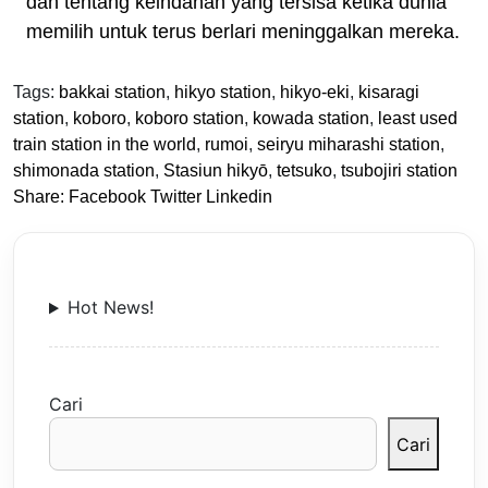
dan tentang keindahan yang tersisa ketika dunia
memilih untuk terus berlari meninggalkan mereka.
Tags:
bakkai station
,
hikyo station
,
hikyo-eki
,
kisaragi
station
,
koboro
,
koboro station
,
kowada station
,
least used
train station in the world
,
rumoi
,
seiryu miharashi station
,
shimonada station
,
Stasiun hikyō
,
tetsuko
,
tsubojiri station
Share:
Facebook
Twitter
Linkedin
Hot News!
Cari
Cari