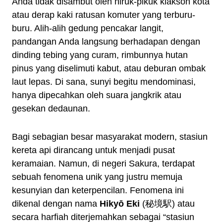
Anda tidak disambut oleh hiruk-pikuk klakson kota
atau derap kaki ratusan komuter yang terburu-
buru. Alih-alih gedung pencakar langit,
pandangan Anda langsung berhadapan dengan
dinding tebing yang curam, rimbunnya hutan
pinus yang diselimuti kabut, atau deburan ombak
laut lepas. Di sana, sunyi begitu mendominasi,
hanya dipecahkan oleh suara jangkrik atau
gesekan dedaunan.
Bagi sebagian besar masyarakat modern, stasiun
kereta api dirancang untuk menjadi pusat
keramaian. Namun, di negeri Sakura, terdapat
sebuah fenomena unik yang justru memuja
kesunyian dan keterpencilan. Fenomena ini
dikenal dengan nama
Hikyō Eki
(秘境駅) atau
secara harfiah diterjemahkan sebagai “stasiun