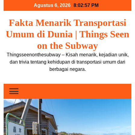
Skip
Agustus 6, 2026
8:02:58 PM
to
content
Fakta Menarik Transportasi
Umum di Dunia | Things Seen
on the Subway
Thingsseenonthesubway – Kisah menarik, kejadian unik,
dan trivia tentang kehidupan di transportasi umum dari
berbagai negara.