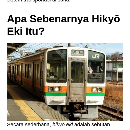
Apa Sebenarnya Hikyō
Eki Itu?
Secara sederhana,
hikyō eki
adalah sebutan