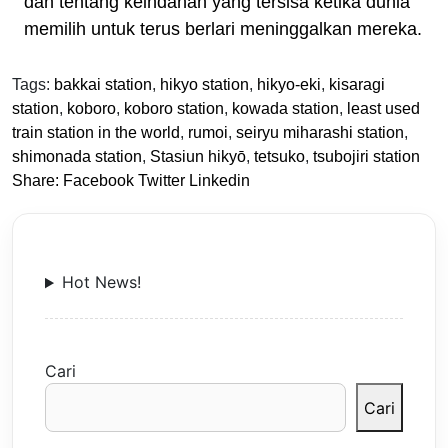
dan tentang keindahan yang tersisa ketika dunia
memilih untuk terus berlari meninggalkan mereka.
Tags:
bakkai station
,
hikyo station
,
hikyo-eki
,
kisaragi
station
,
koboro
,
koboro station
,
kowada station
,
least used
train station in the world
,
rumoi
,
seiryu miharashi station
,
shimonada station
,
Stasiun hikyō
,
tetsuko
,
tsubojiri station
Share:
Facebook
Twitter
Linkedin
Hot News!
Cari
Cari