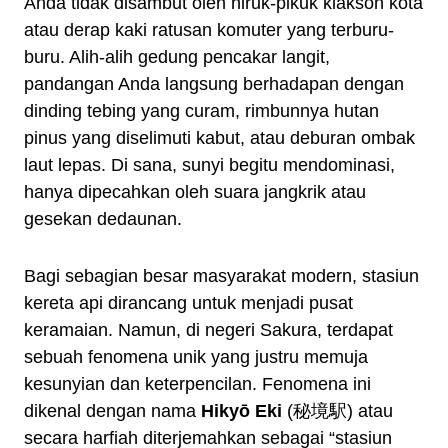
Anda tidak disambut oleh hiruk-pikuk klakson kota
atau derap kaki ratusan komuter yang terburu-
buru. Alih-alih gedung pencakar langit,
pandangan Anda langsung berhadapan dengan
dinding tebing yang curam, rimbunnya hutan
pinus yang diselimuti kabut, atau deburan ombak
laut lepas. Di sana, sunyi begitu mendominasi,
hanya dipecahkan oleh suara jangkrik atau
gesekan dedaunan.
Bagi sebagian besar masyarakat modern, stasiun
kereta api dirancang untuk menjadi pusat
keramaian. Namun, di negeri Sakura, terdapat
sebuah fenomena unik yang justru memuja
kesunyian dan keterpencilan. Fenomena ini
dikenal dengan nama
Hikyō Eki
(秘境駅) atau
secara harfiah diterjemahkan sebagai “stasiun