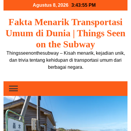
Skip
Agustus 8, 2026
3:43:56 PM
to
content
Fakta Menarik Transportasi
Umum di Dunia | Things Seen
on the Subway
Thingsseenonthesubway – Kisah menarik, kejadian unik,
dan trivia tentang kehidupan di transportasi umum dari
berbagai negara.